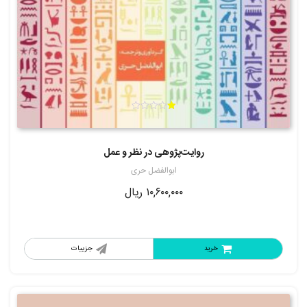
ام
تیا
ز
1.
روایت‌پژوهی در نظر و عمل
00
از
5
ابوالفضل حری
۱۰,۶۰۰,۰۰۰
ریال
خرید
جزییات