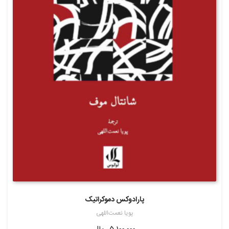
پارادوکس دموکراتیک
پویا نعمت‌اللهی