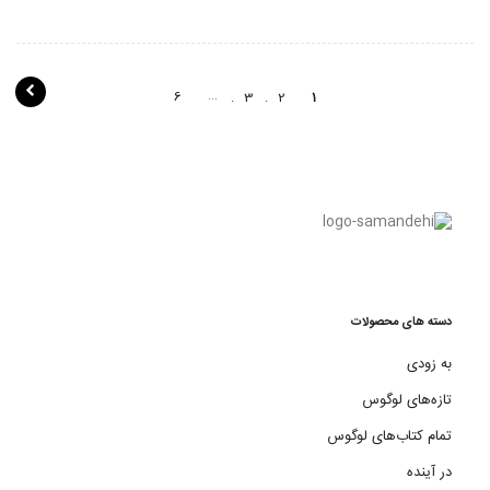
پ
…
6
3
2
1
ی
م
ا
ی
ش
ن
دسته های محصولات
و
به زودی
ش
تازه‌های لوگوس
ت
تمام کتاب‌های لوگوس
ه
در آینده