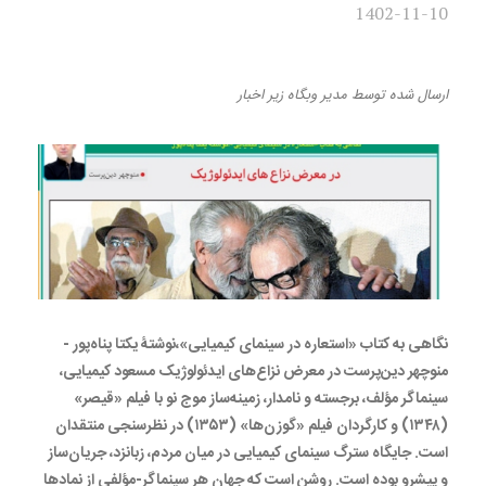
1402-11-10
در معرض نزاع‌های ایدئولوژیک
ارسال شده
توسط
مدیر وبگاه
زیر
اخبار
نگاهی به کتاب «استعاره در سینمای کیمیایی»،نوشتۀ یکتا پناه‌پور -
منوچهر دین‌پرست در معرض نزاع‌های ایدئولوژیک مسعود کیمیایی،
سینماگر مؤلف، برجسته و نامدار، زمینه‌ساز موج نو با فیلم «قیصر»
(۱۳۴۸) و کارگردان فیلم «گوزن‌ها» (۱۳۵۳) در نظرسنجی منتقدان
است. جایگاه سترگ سینمای کیمیایی در میان مردم، زبانزد، جریان‌ساز
و پیشرو بوده است. روشن است که جهان هر سینماگر-مؤلفی از نمادها