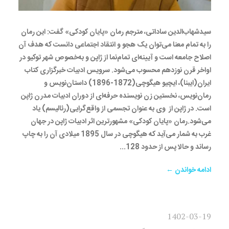
سیدشهاب‌الدین ساداتی، مترجم رمان «پایان کودکی» گفت: این رمان
را به تمام معنا می‌توان یک هجو و انتقاد اجتماعی دانست که هدف آن
اصلاح جامعه است و آیینه‌ای‌ تمام‌نما از ژاپن و به‌خصوص شهر توکیو در
اواخر قرن نوزدهم محسوب می‌شود. سرویس ادبیات خبرگزاری کتاب
ایران(ایبنا)، ایچیو هیگوچی(1872-1896) داستان‌نویس و
رمان‌نویس، نخستین زن نویسنده حرفه‌ای از دوران ادبیات مدرن ژاپن
است. در ژاپن از وی به عنوان تجسمی از واقع‌گرایی(رئالیسم) یاد
می‌شود.رمان «پایان کودکی» مشهورترین اثر ادبیات ژاپن در جهان
غرب به شمار می‌آید که هیگوچی در سال 1895 میلادی آن را به چاپ
رساند و حالا پس از حدود 128...
ادامه خواندن ←
1402-03-19