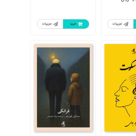
جزییات
خرید
جزییات