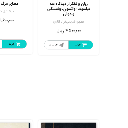
زبان و تفکر از دیدگاه سه
معنای مرگ 
فیلسوف: واتسون، چامسکی
میشائیل ه
و دوئی
۹,۶۰۰,۰۰۰
مطهره قدیمی‌نژاد اناری
۴,۵۰۰,۰۰۰
ریال
خرید
خرید
جزییات