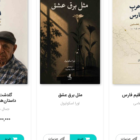
قلیم فارس
مثل برق عشق
گلدشت 
داستان‌ها
عامی
لورا اسکوئیول
جمال م
۰۰,۰۰۰
جزییات
خرید
جزییات
خرید