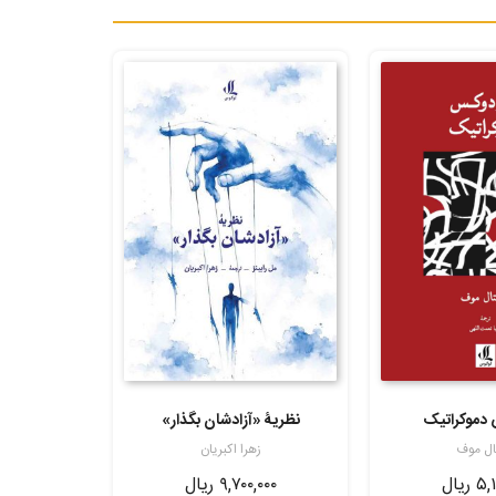
 دموکراتیک
نظریۀ «آزادشان بگذار»
ال موف
زهرا اکبریان
۵,۱
ریال
۹,۷۰۰,۰۰۰
ریال