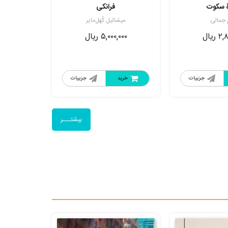
ۀ سکوت
فرانکی
 جمالی
میشائیل کُهل‌مایر
۲,۸
ریال
۵,۰۰۰,۰۰۰
ریال
جزییات
خرید
جزییات
بیشتـــر