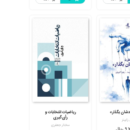
دشان بگذار»
ریاضیات انتخابات و
رأی‌گیری
رابینز
مختار جعفری
۹,۷
ریال