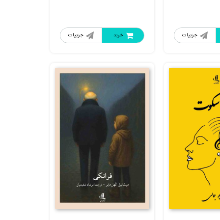
جزییات
خرید
جزییات