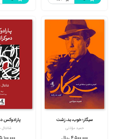
سیگار؛ خوب، بد، زشت
پارادوکس دم
حمید مؤذنی
شانتال 
۴,۵۰۰,۰۰۰
ریال
۵,۱۰۰,۰۰۰