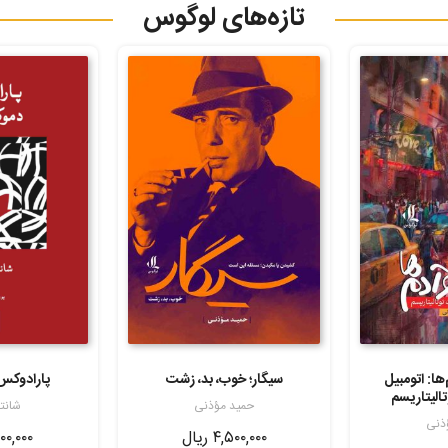
تازه‌های لوگوس
ها: اتومبیل
سیگار؛ خوب، بد، زشت
پارادوکس
الیتاریسم
حمید مؤذنی
شانت
ذنی
۴,۵۰۰,۰۰۰
ریال
۰۰,۰۰۰