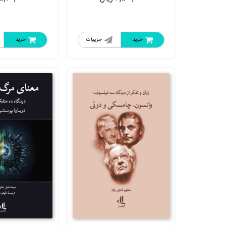
خرید
جزییات
خرید