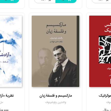
وکراتیک
مارکسیسم و فلسفۀ زبان
نظریۀ «آزا
موف
والنتین ولوشینوف
مل 
ریال
۰۰,۰۰۰