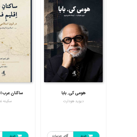
هومی کی. بابا
ساکنان عرب ا
دیوید هودارت
سکینه ن
خرید
جزییات
خرید