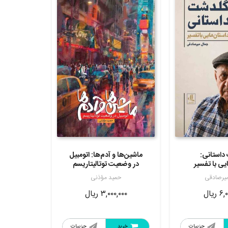
داستانی:
ماشین‌ها و آدم‌ها: اتومبیل
یی با تفسیر
در وضعیت توتالیتاریسم
یرصادقی
حمید مؤذنی
۶,۰
ریال
۳,۰۰۰,۰۰۰
ریال
جزییات
خرید
جزییات