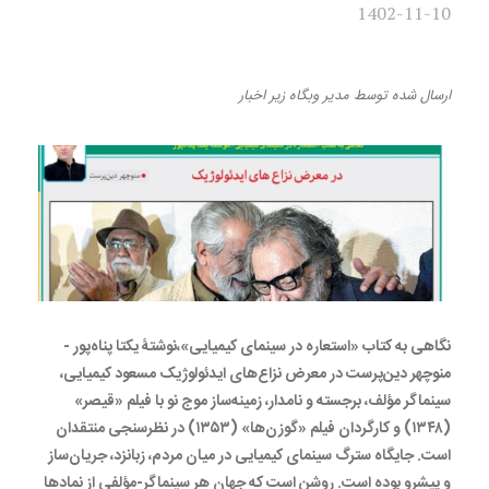
1402-11-10
در معرض نزاع‌های ایدئولوژیک
ارسال شده
توسط
مدیر وبگاه
زیر
اخبار
نگاهی به کتاب «استعاره در سینمای کیمیایی»،نوشتۀ یکتا پناه‌پور -
منوچهر دین‌پرست در معرض نزاع‌های ایدئولوژیک مسعود کیمیایی،
سینماگر مؤلف، برجسته و نامدار، زمینه‌ساز موج نو با فیلم «قیصر»
(۱۳۴۸) و کارگردان فیلم «گوزن‌ها» (۱۳۵۳) در نظرسنجی منتقدان
است. جایگاه سترگ سینمای کیمیایی در میان مردم، زبانزد، جریان‌ساز
و پیشرو بوده است. روشن است که جهان هر سینماگر-مؤلفی از نمادها