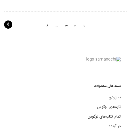
پ
…
6
3
2
1
ی
م
ا
ی
ش
ن
دسته های محصولات
و
به زودی
ش
تازه‌های لوگوس
ت
تمام کتاب‌های لوگوس
ه
در آینده