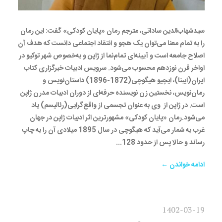
سیدشهاب‌الدین ساداتی، مترجم رمان «پایان کودکی» گفت: این رمان
را به تمام معنا می‌توان یک هجو و انتقاد اجتماعی دانست که هدف آن
اصلاح جامعه است و آیینه‌ای‌ تمام‌نما از ژاپن و به‌خصوص شهر توکیو در
اواخر قرن نوزدهم محسوب می‌شود. سرویس ادبیات خبرگزاری کتاب
ایران(ایبنا)، ایچیو هیگوچی(1872-1896) داستان‌نویس و
رمان‌نویس، نخستین زن نویسنده حرفه‌ای از دوران ادبیات مدرن ژاپن
است. در ژاپن از وی به عنوان تجسمی از واقع‌گرایی(رئالیسم) یاد
می‌شود.رمان «پایان کودکی» مشهورترین اثر ادبیات ژاپن در جهان
غرب به شمار می‌آید که هیگوچی در سال 1895 میلادی آن را به چاپ
رساند و حالا پس از حدود 128...
ادامه خواندن ←
1402-03-19