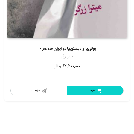
يوتوپيا و ديستوپيا در ايران معاصر -۱
میترا زرگر
۱۲,۵۰۰,۰۰۰
ریال
خرید
جزییات