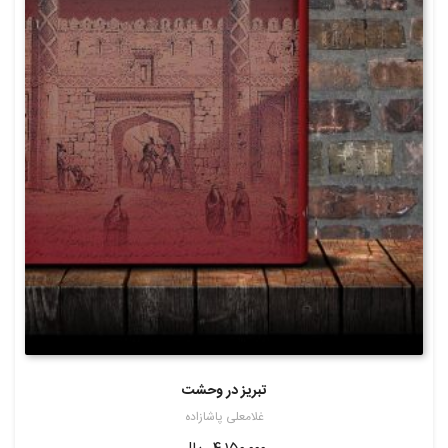
تبریز در وحشت
غلامعلی پاشازاده