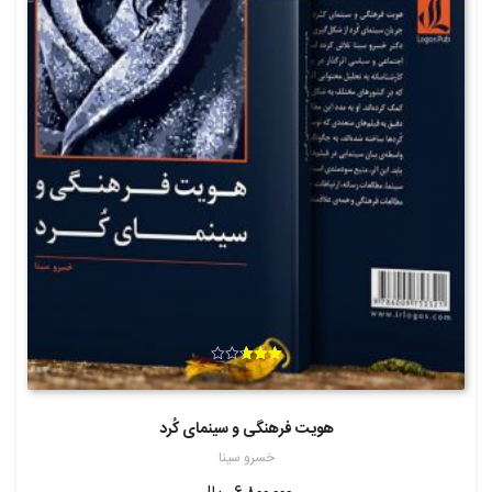
امتیاز
2.67
از 5
هویت فرهنگی و سینمای کُرد
خسرو سینا