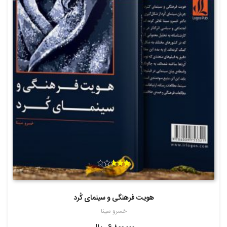
امتیاز
2.67
از 5
هویت فرهنگی و سینمای کُرد
خسرو سینا