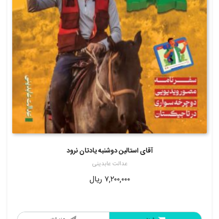
آقای استالین دوشنبه یادتان نرود
عدالت عابدینی
۷,۲۰۰,۰۰۰
ریال