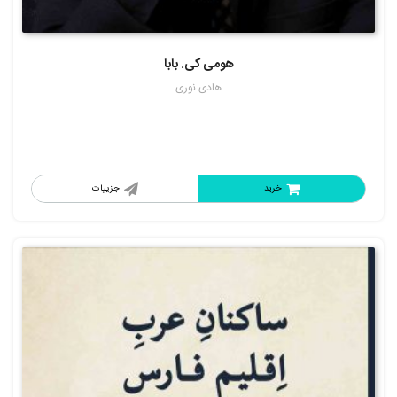
هومی کی. بابا
هادی نوری
خرید
جزییات