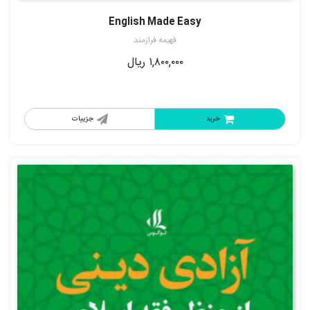
از 5
English Made Easy
فهیمه فرازمند
۱,۸۰۰,۰۰۰
ریال
خرید
جزییات