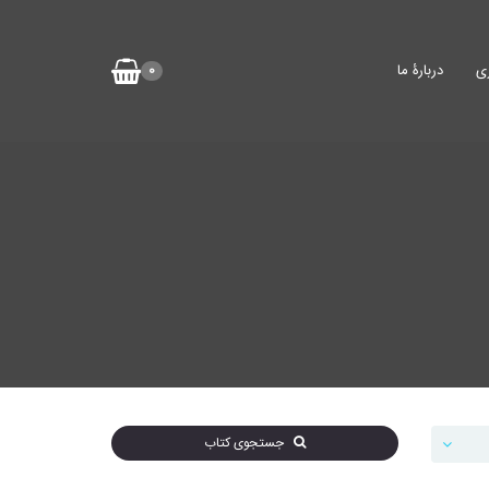
ی
دربارۀ ما
0
جستجوی کتاب