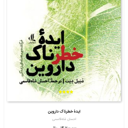
امتیاز
4.05
از 5
ایدۀ خطرناک داروین
احسان شاه‌قاسمی