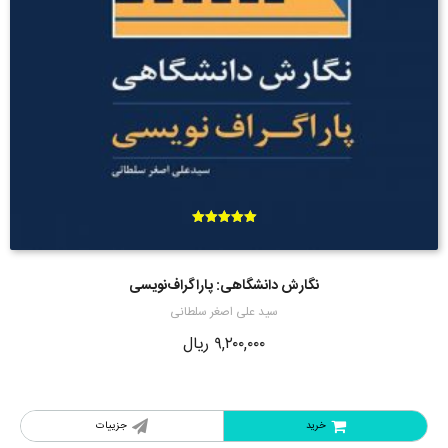
امتیاز
5.00
از 5
نگارش دانشگاهی: پاراگراف‌نویسی
سید علی اصغر سلطانی
۹,۲۰۰,۰۰۰
ریال
خرید
جزییات