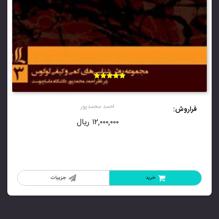
امتیاز
5.00
از 5
احمد محمدپور
فراروش:
۱۲,۰۰۰,۰۰۰
ریال
خرید
جزییات