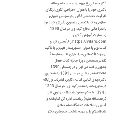
دکتر حمید زارع بهره برد و سرانجام رسالۀ
دکتری خود را با عنوان «طراحی الگوی ارتقای
ظرفیت خط‌‌مشی‌گذاری در مجلس شورای
اسلامی» که با تحلیل مضمون نگارش کرده بود
با نمرۀ عالی دفاع کرد. وی در سال 1390
وب‌سایت آموزش آنلاین
https://vdars.com را تأسیس کرد و
کتاب وی با عنوان «مدیریت راهبردی با تأکید
بر جهاد اقتصادی» به عنوان کتاب شایستۀ
تقدیر بیستمین دورۀ جایزۀ کتاب فصل
جمهوری اسلامی ایران در زمستان 1390
شناخته شد. ایشان در سال 1391 با همکاری
دکتر مهدی ثنایی کتاب «کاربرد اینترنت و رایانه
در مدیریت» را منتشر کرد. وی در سال 1393
و 1394 با حکم حضرت آیت‌الله مهدوی کنی
(رحمت‌الله علیه) ریاست اداره کل کتابخانه و
فناوری اطلاعات دانشگاه امام صادق
علیه‌السلام را بر عهده داشت. همچنین، دکتر