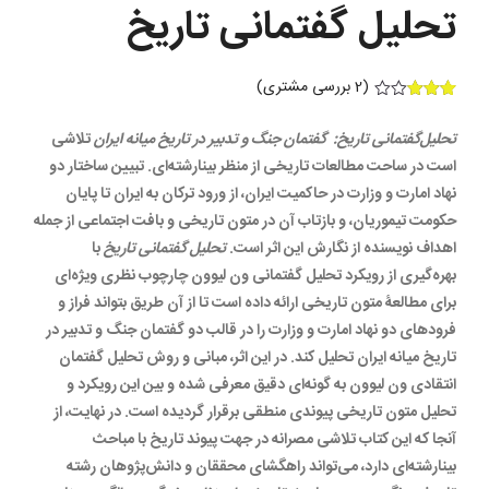
تحلیل گفتمانی تاریخ
(
2
بررسی مشتری)
2
امتیازده
ی
3.00
تحلیل‌گفتمانی تاریخ: گفتمان جنگ و تدبیر در تاریخ میانه ایران
تلاشی
از 5 در
امتیازده
است در ساحت مطالعات تاریخی از منظر بینارشته‌ای. تبیین ساختار دو
ی
مشتری
نهاد امارت و وزارت در حاکمیت ایران، از ورود ترکان به ایران تا پایان
حکومت تیموریان، و بازتاب آن در متون تاریخی و بافت اجتماعی از جمله
اهداف نویسنده از نگارش این اثر است.
تحلیل گفتمانی تاریخ
با
بهره‌گیری از رویکرد تحلیل گفتمانی ون لیوون چارچوب نظری ویژه‌ای
برای مطالعۀ متون تاریخی ارائه داده است تا از آن طریق بتواند فراز و
فرودهای دو نهاد امارت و وزارت را در قالب دو گفتمان جنگ و تدبیر در
تاریخ میانه ایران تحلیل کند. در این اثر، مبانی و روش تحلیل گفتمان
انتقادی ون لیوون به گونه‌ای دقیق معرفی شده و بین این رویکرد و
تحلیل متون تاریخی پیوندی منطقی برقرار گردیده است. در نهایت، از
آنجا که این کتاب تلاشی مصرانه در جهت پیوند تاریخ با مباحث
بینارشته‌ای دارد، می‌تواند راهگشای محققان و دانش‌پژوهان رشته