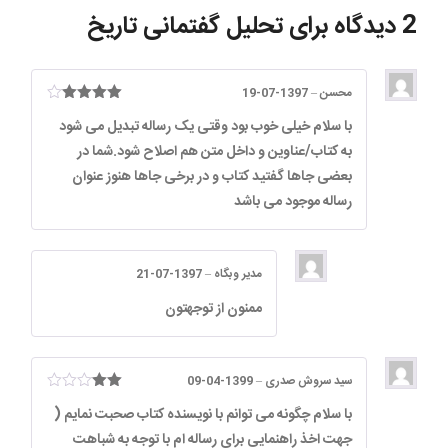
2 دیدگاه برای
تحلیل گفتمانی تاریخ
محسن
–
1397-07-19
امتیاز
4
با سلام خیلی خوب بود وقتی یک رساله تبدیل می شود
از 5
به کتاب/عناوین و داخل متن هم اصلاح شود.شما در
بعضی جاها گفتید کتاب و در برخی جاها هنوز عنوان
رساله موجود می باشد
مدیر وبگاه
–
1397-07-21
ممنون از توجهتون
سید سروش صدری
–
1399-04-09
امتیا
با سلام چگونه می توانم با نویسنده کتاب صحبت نمایم (
ز
2
از 5
جهت اخذ راهنمایی برای رساله ام با توجه به شباهت