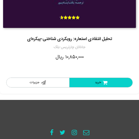
امتیاز
4.60
از 5
تحلیل انتقادی استعاره: رویکردی شناختی-پیکره‌ای
جاناتان چارتریس-بلک
۱۰,۸۵۰,۰۰۰
ریال
خرید
جزییات