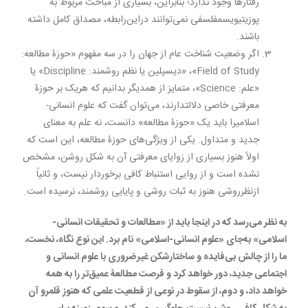
رفتارها وجود ندارد؛ بنابراین، بسیاری از مباحث مربوط به
پوزیتیویسمفلسفی نمی‌توانند در‌این‌رابطه، مصداق کامل داشته
باشند.
اگر وضعیت شناخت عام از جهان را در سه مفهوم «حوزۀ مطالعه:
Field of Study»، «دیسپلین یا نظم روشمند: Discipline» یا
«علم: Science»، متمایز از همدیگر بدانیم که هریک بر حوزۀ
معرفتی خاصی دلالتدارند، می‌توان گفت که علوم انسانی-
اسلامیرا باید یک «حوزۀ مطالعه» دانست، نه علم به معنای
جدید و متداول. یکی از ویژگی‌های حوزۀ مطالعه، این است که
اولاً هنوز بسیاری از زوایای معرفتی آن به شکل روشن، مشخص
نشده است و از روایی استنباط کافی برخوردار نیست، و ثانیاً
ازنظرروشی هنوز به ثبات روشی و پایایی روشمند، نرسیده است.
به نظر می‌رسد که در اینجا باید از «مطالعات و تحقیقات انسانی-
اسلامی» به‌جای «علوم انسانی-اسلامی» نام برد. این نوع نگاه، نخست،
ما را از چالش بی‌فایده و ساختارشکن غیرضروری با علوم انسانی و
اجتماعی جدید، دور خواهد کرد و فرصت مطالعۀ عمیق‌تر را به همه
خواهد داد، و دوم، از سقوط در نوعی از قطعیت علمی که هنوز قلمرو آن