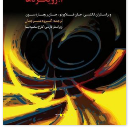
امتیاز
3.67
از 5