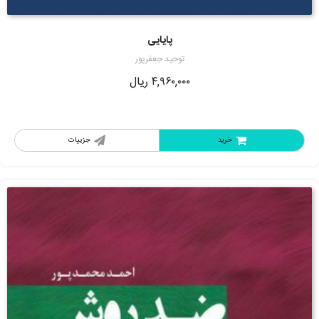
پایایی
توحید جعفرپور
۴,۹۶۰,۰۰۰
ریال
خرید
جزییات