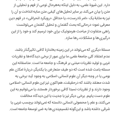
دارد. این شیوۀ علمی، به دلیل اینکه به‌هر‌حال نوعی از فهم و تحلیلی از
متن را بیان می‌کند، بر سایر تحلیل‌های کیفی متن سایه انداخت و آن را
نیز به مثابۀ یک «امر نادرست»، یا حداقل «رویکرد انحرافی» در فهم دین
معرفی نمود؛ در‌حالی‌که بحث گفتمان و تحلیل گفتمان می‌توانست
راهی متفاوت از مباحث هرمنوتیک برای خود ترسیم کند و خود را از این
درگیری‌ها و مشکلات، رها سازد.
مسئلۀ دیگری که می‌تواند در این زمینه به‌اندازۀ کافی تاثیرگذار باشد،
عدم اعتقاد کلی جامعۀ علمی ما برای عبور از برخی دیدگاه‌ها و نظریات
غربی و تولید نظریات مبتنی بر فرهنگ و جامعه ما است. متاسفانه این
مسئله باعث شده است که دو طیف متعارض با یکدیگر، دربارۀ امکان علم
بومی یا در وجه دیگر آن علوم انسانی-اسلامی به وجود آید؛ برخی به
شدت معتقد باشند که در‌حقیقت، هم‌اکنون نیز این علوم انسانی-اسلامی
وجود دارند و از نظریات نسبتا کافی برخوردار هستند، یا می‌توانیم به این
علوم دست یابیم. برخی دیگر نیز با جدیت با این دیدگاه مخالفت
می‌کنند، و علم را محصولی انسانی دانسته که نمی‌تواند برچسب غربی یا
شرقی داشته باشد و این‌گونه تقسیم‌بندی‌ها به ضرر توسعۀ جامعه است.