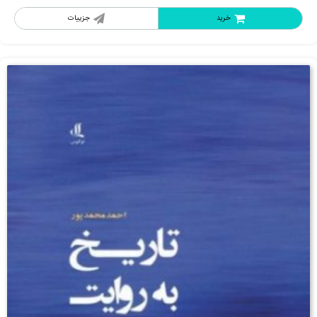
خرید
جزییات