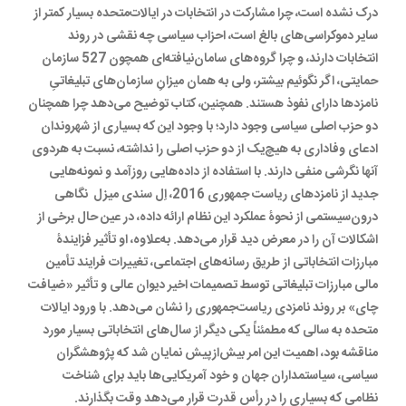
درک نشده است، چرا مشارکت در انتخابات در ایالات‌متحده بسیار کمتر از
سایر دموکراسی‌های بالغ است، احزاب سیاسی چه نقشی در روند
انتخابات دارند، و چرا گروه‌های سامان‌نیافته‌ای همچون 527 سازمان
حمایتی، اگر نگوئیم بیشتر، ولی به همان میزانِ سازمان‌های تبلیغاتیِ
نامزدها دارای نفوذ هستند. همچنین، کتاب توضیح می‌دهد چرا همچنان
دو حزب اصلی سیاسی وجود دارد؛ با وجود این که بسیاری از شهروندان
ادعای وفاداری به هیچ‌یک از دو حزب اصلی را نداشته، نسبت به هردوی
آنها نگرشی منفی دارند. با استفاده از داده‌هایی روزآمد و نمونه‌هایی
جدید از نامزدهای ریاست جمهوری 2016، اِل سندی میزل نگاهی
درون‌سیستمی از نحوۀ عملکرد این نظام ارائه داده، در عین حال برخی از
اشکالات آن را در معرض دید قرار می‌دهد. به‌علاوه، او تأثیر فزایندۀ
مبارزات انتخاباتی از طریق رسانه‌های اجتماعی، تغییرات فرایند تأمین
مالی مبارزات تبلیغاتی توسط تصمیمات اخیر دیوان عالی و تأثیر «ضیافت
چای» بر روند نامزدی ریاست‌جمهوری را نشان می‌دهد. با ورود ایالات
متحده به سالی که مطمئناً یکی دیگر از سال‌های انتخاباتی بسیار مورد
مناقشه بود، اهمیت این امر بیش‌ازپیش نمایان شد که پژوهشگران
سیاسی، سیاستمداران جهان و خود آمریکایی‌ها باید برای شناخت
نظامی که بسیاری را در رأس قدرت قرار می‌دهد وقت بگذارند.