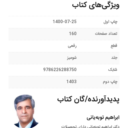
ویژگی‌های کتاب
چاپ اول
1400-07-25
تعداد صفحات
160
قطع
رقعی
جلد
شومیز
شابک
9786226288750
چاپ دوم
1403
پدیدآورنده/گان کتاب
ابراهیم توبه‌یانی
دکتر ابراهیم توبه‌یانی دارای تحصیلات