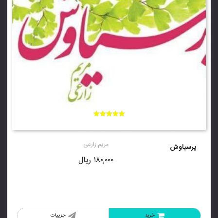
امتیاز
5.00
از 5
مریم زارعی
پرسیاوش
۱۸۰,۰۰۰
ریال
خرید
جزییات