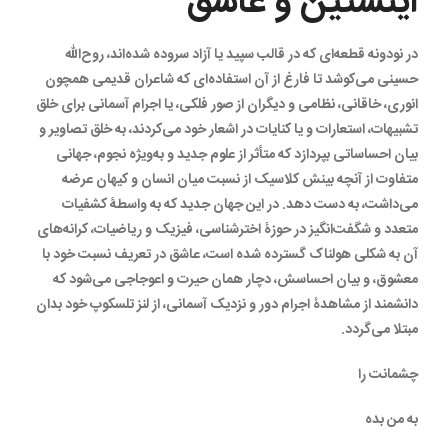
اینشتین و عاشق
در نودونه قطعه‌‏ای که در قالب سپید یا آزاد سروده شده‏‌اند، روح‌الله
حسینی می‏‌کوشد تا فارغ از آن استفاده‌‏ای که شاعران قدیمی همچون
انوری، خاقانی، ‏نظامی و دیگران از صور فلکی، یا اجرام آسمانی برای خلق
تشبیهات، استعارات و یا کنایات در اشعار خود می‏‌کردند، به خلق تصاویر و
بیان احساساتی بپردازد که متأثر از علوم جدید و به‌ویژه نجوم، جهانی
متفاوت از آنچه بینش کلاسیک از نسبت میان انسان و کیهان عرضه
می‏‌داشت، به دست دهد. در این جهان جدید که به واسطۀ کشفیات
متعدد و شگفت‌‏انگیز در حوزۀ اخترشناسی، فیزیک و ریاضیات، کرانه‏‌های
آن به شکلی هولناک گسترده شده است، عاشق در تعریف نسبت خود با
معشوق، و بیان احساسش، دچار همان حیرت و اعوجاجی می‏‌شود که
دانشمند از مشاهدۀ اجرام دور و نزدیک آسمانی، از لنز تلسکوپ خود بدان
مبتلا می‌‏گردد.
چشمانت را
به من بده