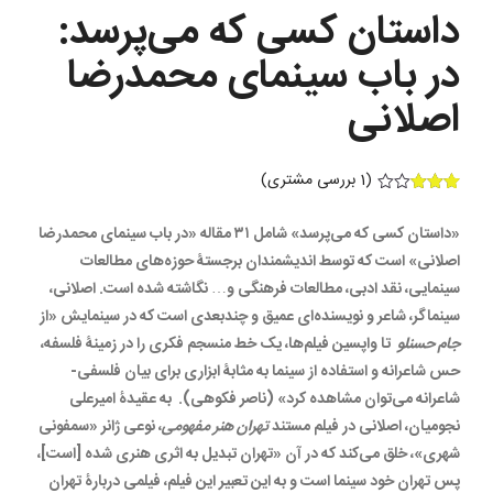
داستان کسی که می‌پرسد:
در باب سینمای محمدرضا
اصلانی
(
1
بررسی مشتری)
1
امتیازده
ی
3.00
«داستان کسی که می‌پرسد» شامل ۳۱ مقاله «در باب سینمای محمدرضا
از 5 در
امتیازده
اصلانی» است که توسط اندیشمندان برجستۀ حوزه‌های مطالعات
ی
مشتری
سینمایی، نقد ادبی، مطالعات فرهنگی و… نگاشته شده است. اصلانی،
سینماگر، شاعر و نویسنده‌ای عمیق و چندبعدی است که در سینمایش «از
جام حسنلو
تا واپسین فیلم‌ها، یک خط منسجم فکری را در زمینۀ فلسفه،
حس شاعرانه و استفاده از سینما به مثابۀ ابزاری برای بیان فلسفی-
شاعرانه می‌توان مشاهده کرد» (ناصر فکوهی). به عقیدۀ امیرعلی
نجومیان، اصلانی در فیلم مستند
تهران هنر مفهومی
، نوعی ژانر «سمفونی
شهری»، خلق می‌کند که در آن «تهران تبدیل به اثری هنری شده [است]،
پس تهران خود سینما است و به این تعبیر این فیلم، فیلمی دربارۀ تهران