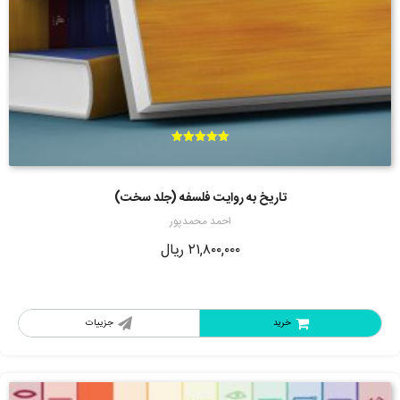
امتیاز
5.00
از 5
تاریخ به روایت فلسفه (جلد سخت)
احمد محمدپور
۲۱,۸۰۰,۰۰۰
ریال
خرید
جزییات