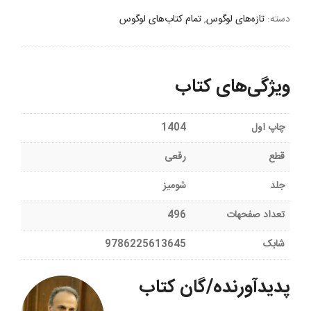
باب
سینمای
دسته:
تازه‌های لوگوس
,
تمام کتاب‌های لوگوس
محمدرضا
اصلانی
عدد
ویژگی‌های کتاب
چاپ اول
1404
قطع
رقعی
جلد
شومیز
تعداد صفحهات
496
شابک
9786225613645
پدیدآورنده/گان کتاب