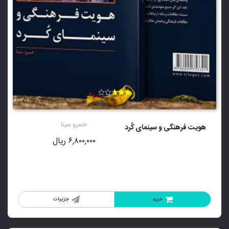
امتیاز
2.67
از 5
خسرو سینا
هویت فرهنگی و سینمای کُرد
۶,۸۰۰,۰۰۰
ریال
خرید
جزییات