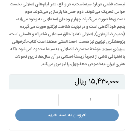
نیست، فیلمی دربارۀ سینماست.» در واقع، «در فیلم‌های اصلانی نخست
حواس تحریک می‌شوند، دوم حس‌ها بازسازی می‌شوند، سوم
تصدیق‌ها صورت می‌گیرند، چهارم وجدان استعلایی به وجود می‌آید،
پنجم خودآگاهی است و در نهایت شناخت ابژکتیو صورت می‌گیرد»
(حمیدرضا اردلان). اصلانی نه‌تنها خالق سینمایی شاعرانه و فلسفی است،
پژوهشگری تیزبین نیز هست. احمد الستی معتقد است کتاب
دگرخوانی
سینمای مستند
، نوشتۀ محمدرضا اصلانی، به سینما محدود نمی‌شود، بلکه
با اشتیاقی ناشی از تجربۀ زیستۀ اصلانی در آن سال‌ها، تاریخ تحولات
هنری ایران، به‌خصوص دهۀ چهل، را نیز مرور می‌کند.
۱۵,۴۳۰,۰۰۰
ریال
داستان
کسی
که
افزودن به سبد خرید
می‌پرسد:
در