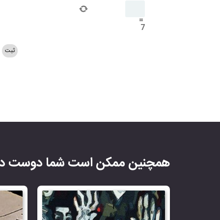
=
7
همچنین ممکن است شما دوست دا