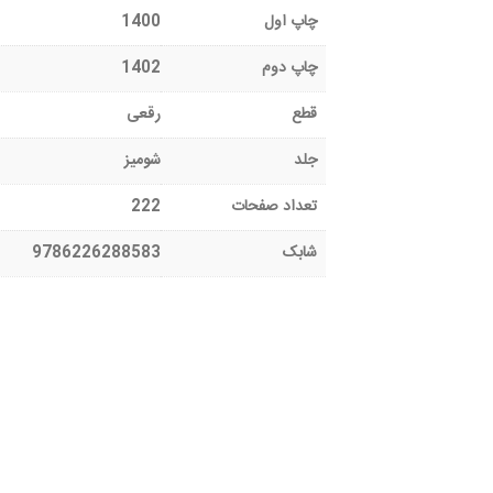
چاپ اول
1400
چاپ دوم
1402
قطع
رقعی
جلد
شومیز
تعداد صفحات
222
شابک
9786226288583