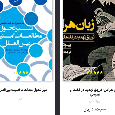
امتیاز
امتیاز
4.00
5.00
از 5
از 5
 هراس: تزریق تهدید در گفتمان
سیر تحول مطالعات امنیت بین‌الملل
عمومی
ی
پیوتر کپ
۴,۶۵۰,۰۰۰
ریال