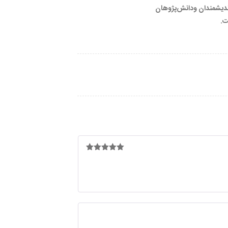
اندیشمندان ودانش‌پژوهان
ت.
امتیاز
5
از
5