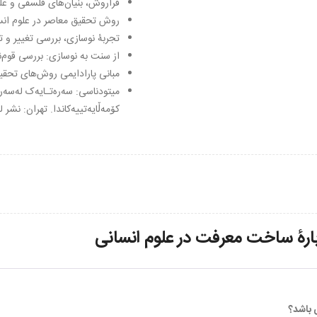
فراروش، بنیان‌های فلسفی و عل
روش تحقیق معاصر در علوم ان
تجربۀ نوسازی، بررسی تغییر و ت
از سنت بە نوسازی: بررسی قوم‌
مبانی پارادایمی روش‌های تحقیق
میتودناسی: سەرەتـایەک لەسەر مـ
کۆمەڵایەتییەکاندا. تهران: نشر 
ارۀ ساخت معرفت در علوم انسانی
ی باشد؟