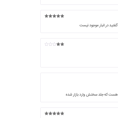
امتیاز
5
از
 گفتید در انبار موجود نیست
5
امتیا
ز
2
از 5
هست که جلد سختش وارد بازار شده