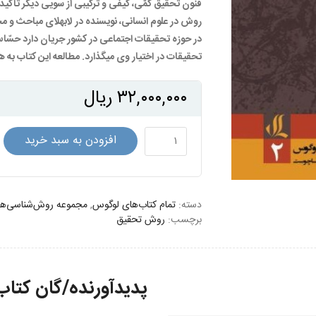
فنون تحقیق کمّی، کیفی و ترکیبی از سویی دیگر تأکید می
روش در علوم انسانی، نویسنده در لابه‏لای مباحث و مج
در حوزه‏ تحقیقات اجتماعی در کشور جریان دارد حسّاس م
تحقیقات در اختیار وی می‏گذارد. مطالعه این کتاب به
۳۲,۰۰۰,۰۰۰
ریال
روش
افزودن به سبد خرید
در
روش:
دربارۀ
دسته:
ساخت
تمام کتاب‌های لوگوس
,
مجموعه روش‌شناسی‌ها
برچسب:
روش تحقیق
معرفت
در
علوم
انسانی
پدیدآورنده/گان کتاب
عدد