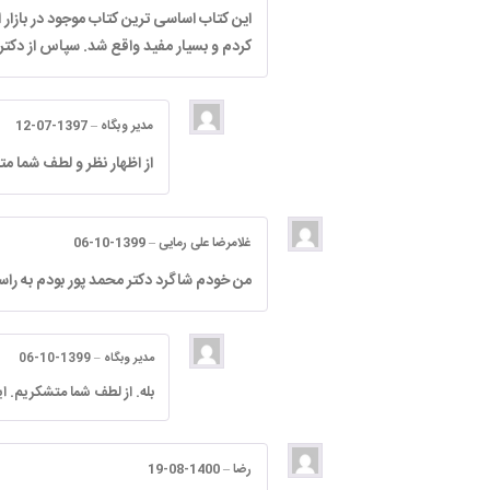
این کتاب اساسی ترین کتاب موجود در بازا
کردم و بسیار مفید واقع شد. سپاس از دکتر
مدیر وبگاه
–
1397-07-12
از اظهار نظر و لطف شما م
غلامرضا علی رمایی
–
1399-10-06
من خودم شاگرد دکتر محمد پور بودم به راس
مدیر وبگاه
–
1399-10-06
بله. از لطف شما متشکریم. 
رضا
–
1400-08-19