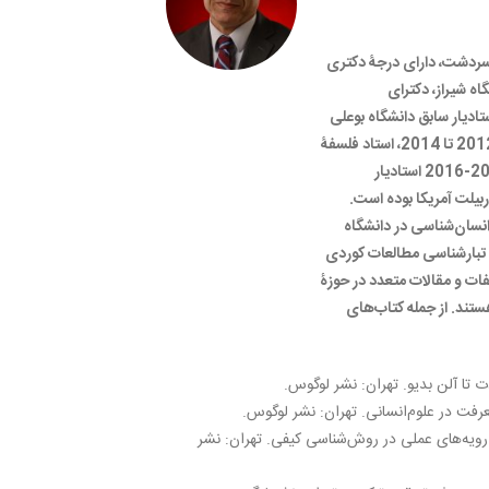
لد 1355 شهرستان سردشت، دارای درجۀ دکتری
اە شیراز، دکترای
دیار سابق دانشگاە بوعلی‌
سینای همدان است؛ وی در سال‌های 2012 تا 2014، استاد فلسفۀ
دانشگاه صلاح‌الدین اربیل، و از سال 2014-2016 استادیار
یلت آمریکا بوده است.
نسان‌شناسی در دانشگاه
ۀ تبارشناسی مطالعات کوردی
فات و مقالات متعدد در حوزۀ
تند. از جملە کتاب‌های
ت تا آلن بدیو. تهران: نشر لوگوس.
فت در علوم‌انسانی. تهران: نشر لوگوس.
ویه‌های عملی در روش‌شناسی کیفی. تهران: نشر