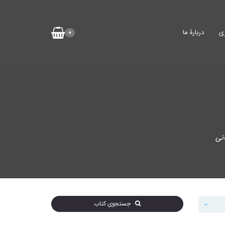
ی
دربارۀ ما
0
نی
جستجوی کتاب