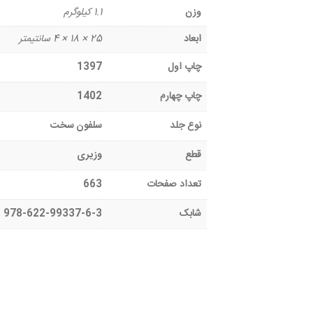
وزن
1.1 کیلوگرم
ابعاد
25 × 18 × 4 سانتیمتر
چاپ اول
1397
چاپ چهارم
1402
نوع جلد
سلفون سخت
قطع
وزیری
تعداد صفحات
663
شابک
978-622-99337-6-3