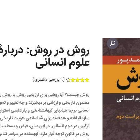
روش در روش: دربار
علوم انسانی
(
9
بررسی مشتری)
9
امتیازدهی
4.33
از 5
روش چیست؟ آیا روشی برای ارزیابی روش یا روشِ روش
در
امتیازدهی
مضمون تاریخی و ارزشی بر می‏خیزند و چه تغییر و تحول
مشتری
انسانی بر چه بنیان‏های کیهان‏شناختی و پارادایمی استوا
سازمان‏یافته و هدف‏مند برای شناساندن هویت تاریخی
ترکیبی در علوم انسانی. در این میان، قبض و بسط بنیا
روش در کانون توجه قرار دارد. نویسنده در سراسر کتا