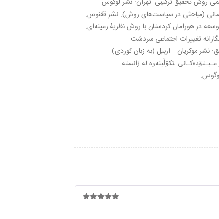
می روش تحقیق ترکیبی. تهران: نشر لوگوس.
سانی (مباحثی در سیاست‌های روش). نشر ققنوس.
وسعه در هورامان کردستان با روش نظریۀ زمینه‌ای.
نگارانە تغییرات اجتماعی سردشت.
: نشر موکریان – اربیل (به زبان کوردی).
یـتۆدەکـانی لێکۆڵینەوە له‌ زانسته‌
لوگوس.
امتیاز
5
از
5