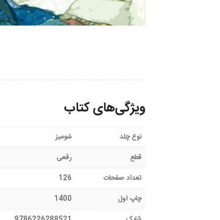
ویژگی‌های کتاب
نوع چلد
شومیز
قطع
رقعی
تعداد صفحات
126
چاپ اول
1400
شابک
9786226288521