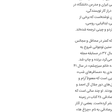
ی ایران و مدرس دانشگاه در
دراز کار نویسندگی،
ان نوشته‌است که برخی از
ی، ایتالیایی، روسی،
ردو و چینی ترجمه شده‌اند.
ه کمتر در محافل و مجالس
سنین نوجوانی شروع به
نوشتن کرده‌است و اولین داستانش در سال ۳۷ در مسابقه مجله
می‌کرد، برنده و چاپ شد.
اولین مجموعه داستان او با نام «شاهزاده خانم سبزچشم» در سال ۴۱
 بعدی به «مسافرهای شب»
 است که معمولاً آرام و
ل‌های دور جلال آل احمد و
ودند. او چند سالی است که
دیگرعضو کانون نویسندگان نیست. میرصادقی ۲۸ کتاب در زمینه
ر کرده‌است. بعضی از آثار
صادقی به نام «چراغ ها»