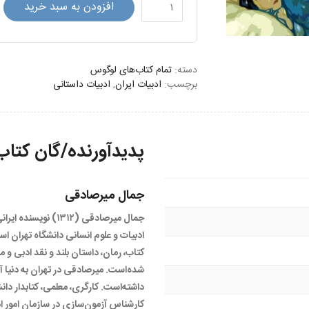
شهرزاد
افزودن به سبد خرید
و
مرگ
عدد
دسته:
تمام کتاب‌های لوگوس
برچسب:
ادبیات ایران
,
ادبیات داستانی
پدیدآورنده/گان کتاب
جمال میرصادقی
جمال میرصادقی (۱۳۱۲) ن
کتاب، رمان، داستان بلند و نقد ادبی و م
شده‌است. میرصادقی در تهران به دنیا 
داشته‌است. کارگری، معلمی، کتابدار دا
کارشناس آزمون‌سازی در سازمان امور ا