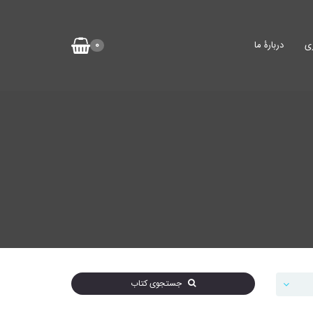
ی
دربارۀ ما
0
جستجوی کتاب