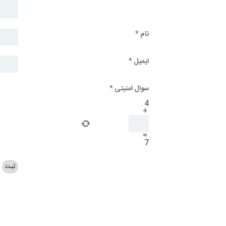
نام
*
ایمیل
*
سوال امنیتی
*
4
+
=
7