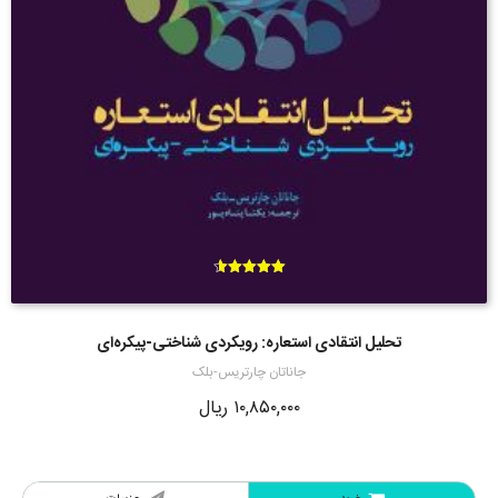
امتیاز
4.60
از 5
تحلیل انتقادی استعاره: رویکردی شناختی-پیکره‌ای
جاناتان چارتریس-بلک
۱۰,۸۵۰,۰۰۰
ریال