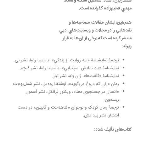
سمندريان، استاد اسماعيل شنگله و استاد
مهدي فخيم‌زاده گذرانده است.
همچنین، ایشان مقالات، مصاحبه‌ها و
نقدهايي را در مجلات و وبسايت‌هاي ادبي
منتشر کرده است که برخی از آن‌ها به قرار
زیرند:
ترجمۀ نمايشنامۀ «سه روايت از زندگي»، ياسمينا رضا، نشر نی.
نمايشنامۀ «يك نمايش اسپانيايي»، ياسمينا رضا، نشر غنچه.
نمايشنامۀ «كلفت‌ها»، ژان ژنه، نشر تبار.
رمان «زنی که دروغ می‌گوید»، نوشتۀ اروه بل، نشر شما_بهجت.
«انسان در جستجوی معنا»، ویکتور فرانکل، نشر آسمون
ریسمون.
ترجمۀ رمان کودک و‌ نوجوان «شاهدخت و گابیلن» در دست
انتشار، نشر پیدایش.
کتاب‌های تألیف شده: