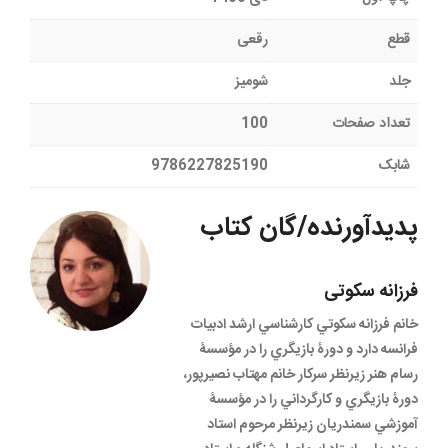
قطع
رقعی
جلد
شومیز
تعداد صفحات
100
شابک
9786227825190
پدیدآورنده/گان کتاب
فرزانه سکوتی
خانم فرزانه سكوتي کارشناسي ارشد ادبيات
فرانسه دارد و دورۀ بازيگري را در مؤسسۀ
رسام هنر زيرنظر سركار خانم مهتاب نصيرپور،
دورۀ بازيگري و كارگرداني را در مؤسسۀ
آموزشي سمندريان زيرنظر مرحوم استاد