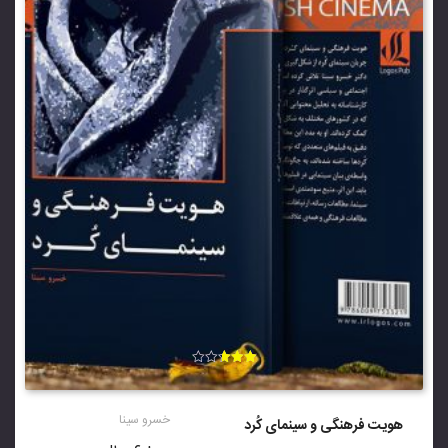
امتیاز
2.67
از 5
خسرو سینا
هویت فرهنگی و سینمای کُرد