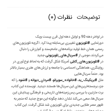
توضیحات
نظرات (0)
در اواخر دهه 90 و اوایل دهه اول قرن بیست ویک
دورنمایی
#تلویزیون
تغییری بی‌سابقه پیدا کرد. اگرچه تلویزیون‌های
رسمی همان خط تولید برنامه‌های عامه‌پسند و کم‌ارزش را دنبال
می‌کردند، موجی از
#سریال‌های_تلویزیونی
جدید
در
#تلویزیون‌های_کابلی
آمریکا شکل گرفت که به لحاظ نوع‌آوری در
روایتگری، هماهنگی احساسی با جامعه و ارزش‌های هنری بسیار بالاتر
بود. حتماً سریال‌هایی
مثل
#بریکینگ_بد
،
#خانواده_سوپرانو
،
#مردان_دیوانه
و
#شنود
را که
جزء برجسته‌ترین‌های این سریال‌ها هستند دیدید. نویسنده این کتاب،
برت مارتین، با بررسی پس‌زمینه‌های تاریخی و فرهنگی پیدایش این
سریال‌ها، سعی می‌کند نشان دهد چگونه این موج جدید که منجر به
ظهور عصر طلایی جدیدی برای تلویزیون شد شکل گرفت. این کتاب