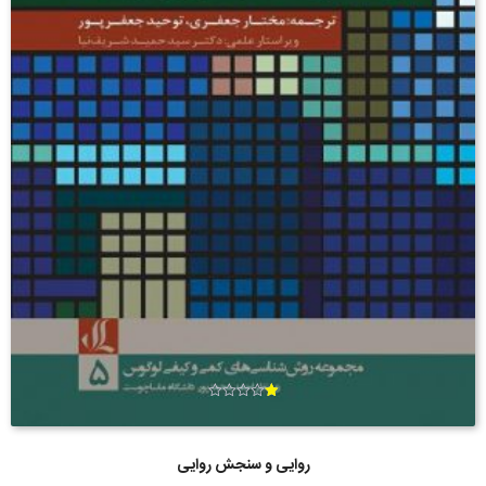
ام
تیا
ز
1.
روایی و سنجش روایی
00
از