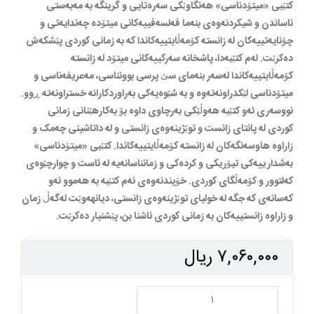
کتێبی «میتۆدناسی» هەنگاوێکی سەرەتایی و گرینگە بە مەبەستی
ناساندن و شیکردنەوەی بنەما فەلسەفییەکانی میتۆدە چەندایەتی و
چۆنایەتییەکان لە زانستە کۆمەڵایتییەکاندا کە بە زمانی کوردی پێشکەش
دەکرێت. لەم کتێبەدا، پاشخانە سەرکییەکانی میتۆد لە زانستە
کۆمەڵایتییەکاندا لەسەر بنەمای سێ پرسی بوون‏ناسی، مەعریفەناسی و
میتۆدناسی لێکدراونەتەوە و بە شێوەیەکی بەراوردکارانە خستراونەتە ڕوو.
نووسەری ئەو کتێبە هەوڵێکی بەرچاوی داوە بۆ بەکارهێنانی زمانی
کوردی لە پانتای زانست و توێژینەوەی زانستی و لە داتاشینی چەمک و
زاراوە هاوسەنگەکان لە زانستە کۆمەڵایتییەکاندا. کتێبی «میتۆدناسی»
بەشدارییەکی تیۆریکی و کردەکی و زمان‏ناسانەیە لە ئاست و چوارچێوەی
کەلتوور و کۆمەڵگای کوردی. خۆیندنەوەی ئەم کتێبە بە هەموو ئەو
کەسانەی کە جگە لە خولیای توێژینەوەی زانستی، دیانهەوێت لەگەڵ زمان
و زاراوە زانستییەکان بە زمانی کوردی ئاشنا بن، پێشنیار دەکرێت.
۷,۰۶۰,۰۰۰
ریال
میتودناسی
عدد