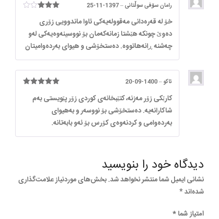
رامان سۆفی سوڵتانی
–
1397-11-25
امتیاز
3
خۆ له‌ قه‌ره‌دانی مه‌قووله‌یه‌کی ئاوا ماندوویی زۆری
از 5
ده‌وێ چونکه‌ هێشتا زمانه‌که‌مان بۆ نووسینه‌وه‌یه‌کی له‌و
چه‌شنه‌ ڕانه‌هاتووه‌. ده‌ستخۆشی و هیوای به‌رده‌وامیتان
ئاکو
–
1400-09-20
امتیاز
5
از
کارێکی زۆر مەزنە، کتێبخانەی کوردی زۆر پێویستی بەم
5
شاکارانەیە. دەستخۆشی بۆ نووسەر و بەهیوای
بەردەوامی و کردنەوەی کۆرس بۆ ئەو بابەتانە.
دیدگاه خود را بنویسید
نشانی ایمیل شما منتشر نخواهد شد.
بخش‌های موردنیاز علامت‌گذاری
شده‌اند
*
امتیاز شما
*