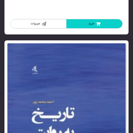
خرید
جزییات