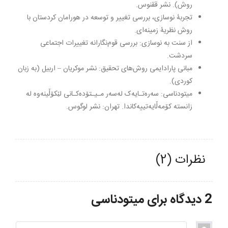
روش). نشر ققنوس.
تجربۀ نوسازی، بررسی تغییر و توسعه در هورامان کردستان با
روش نظریۀ زمینه‌ای.
از سنت بە نوسازی: بررسی قوم‌نگارانە تغییرات اجتماعی
سردشت.
مبانی پارادایمی روش‌های تحقیق: نشر موکریان – اربیل (به زبان
کوردی).
میتودناسی: سەرەتـایەک لەسەر مـیـتۆدەکـانی لێکۆڵینەوە له‌
زانسته‌ کۆمەڵایەتییەکاندا. تهران: نشر لوگوس.
نظرات (2)
2 دیدگاه برای
میتودناسی