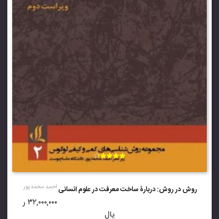
امتیاز
4.33
از 5
احمد محمدپور
روش در روش: دربارۀ ساخت معرفت در علوم انسانی
۳۲,۰۰۰,۰۰۰
ر
یال