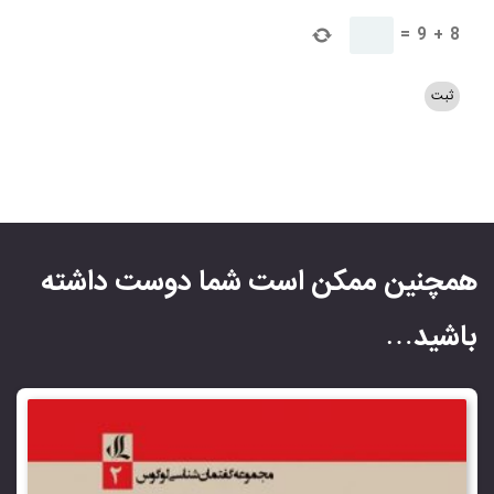
=
9
+
8
همچنین ممکن است شما دوست داشته
باشید…