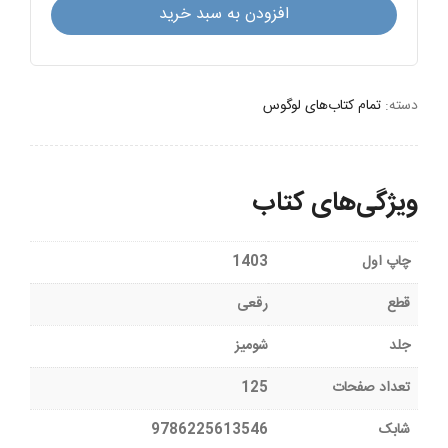
وظایف
افزودن به سبد خرید
مدیر
عامل
عدد
دسته:
تمام کتاب‌های لوگوس
ویژگی‌های کتاب
چاپ اول
1403
قطع
رقعی
جلد
شومیز
تعداد صفحات
125
شابک
9786225613546