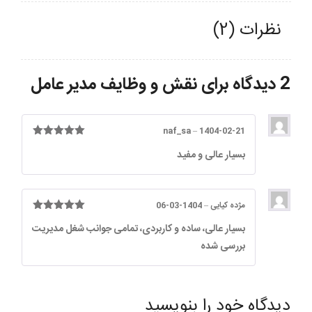
نظرات (2)
2 دیدگاه برای
نقش و وظایف مدیر عامل
naf_sa
–
1404-02-21
امتیاز
5
از
بسیار عالی و مفید
5
مژده کیایی
–
1404-03-06
امتیاز
5
از
بسیار عالی، ساده و کاربردی، تمامی جوانب شغل مدیریت
5
بررسی شده
دیدگاه خود را بنویسید