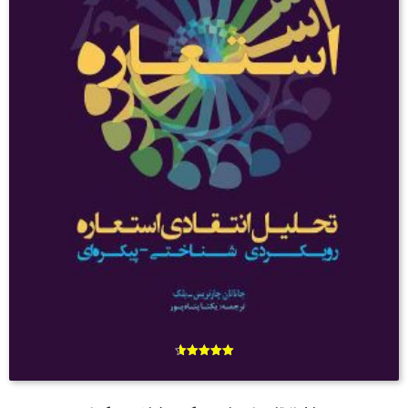
امتیاز
4.60
از 5