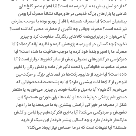
که از دو نسل پیش به ما ارث رسیده است؟ آیا اهرام مصر، کاخ‌های
شاهی یا بازارهای بزرگ قدیمی در خاورمیانه نشانۀ مصرف‌گرا بودن
پیشینیان است؟ آیا مصرف همیشه با اقبال روبرو بوده یا موجب تعارض
نیز شده است؟ مصرف جهانی چه تأثیری از مصارف محلی گذاشته است؟
آیا می‌توان در برابر این‌همه کالاهای رنگارنگ مقاومت کرد و چیزی
نخرید؟ چه کسانی در این زمینه پژوهش کرده و نظریه ارائه کرده‌اند؟ آیا
مصرف ما را اسیر و بندۀ خود کرده یا موجب خلاقیت ما شده است؟ آیا
دموکراسی در کشورهای مصرفی بیش از سایر کشورها برقرار است؟ آیا
مصرف مناسبات خانوادگی را تحت تأثیر قرار داده و نقش زنان را تغییر
داده است؟ آیا خرید از هایپرمارکت‌ها در فضاهای بزرگ و حرکت بین
انبوهی از کالاها لذت بیشتری دارد؟ آیا به پشت‌صحنۀ محصولاتی که
می‌خریم آگاهیم؟ آیا به میل و ذائقۀ خودمان چیزی می‌خوریم یا منتظر
دستور علم پزشکی دربارۀ بایدها و نبایدها برای خوردن هستیم؟ این
شکل از مصرف در خوراکی آرامش بیشتری به ما می‌دهد یا ما را دچار
تشویش و سردرگمی می‌کند؟ آیا به این فکر کرده‌ایم چرا لباس و کفش
مارک‌دار طرفدار دارد و چه کسانی بیشتر طرفدار این سبک از خرید
هستند؟ آیا تبلیغات است که در ما احساس نیاز ایجاد می‌کند؟