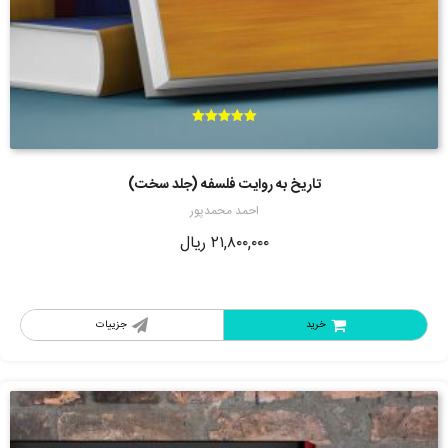
امتیاز
5.00
از 5
تاریخ به روایت فلسفه (جلد سخت)
احمد محمدپور
۲۱,۸۰۰,۰۰۰
ریال
خرید
جزییات