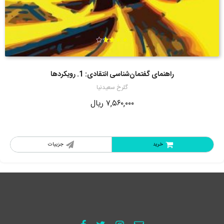
امتیاز
3.67
از 5
راهنمای گفتمان‌شناسی انتقادی: 1. رویکردها
گلرخ سعیدنیا
۷,۵۶۰,۰۰۰
ریال
خرید
جزییات