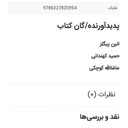
شابک
9786227825954
پدیدآورنده/گان کتاب
الین پیگلز
حمید کهندانی
ماشاالله کوچکی
نظرات (0)
نقد و بررسی‌ها