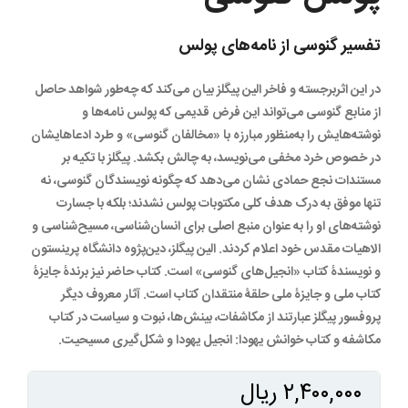
تفسیر گنوسی از نامه‌های پولس
در این اثربرجسته و فاخر الین پیگلز بیان می‌کند که چه‌طور شواهد حاصل
از منابع گنوسی می‌تواند این فرض قدیمی که پولس نامه‌ها و
نوشته‌هایش را به‌منظور مبارزه با «مخالفان گنوسی» و طرد ادعاهایشان
در خصوص خرد مخفی می‌نویسد، به چالش بکشد. پیگلز با تکیه بر
مستندات نجع حمادی نشان می‌دهد که چگونه نویسندگان گنوسی، نه
تنها موفق به درک هدف کلی مکتوبات پولس نشدند؛ بلکه با جسارت
نوشته‌های او را به عنوان منبع اصلی برای انسان‌شناسی، مسیح‌شناسی و
الاهیات مقدس خود اعلام کردند. الین پیگلز، دین‌پژوه دانشگاه پرینستون
و نویسندۀ کتاب «انجیل‌های گنوسی» است. کتاب حاضر نیز برندۀ جایزۀ
کتاب ملی و جایزۀ ملی حلقۀ منتقدان کتاب است. آثار معروف دیگر
پروفسور پیگلز عبارتند از مکاشفات، بینش‌ها، نبوت و سیاست در کتاب
مکاشفه و کتاب خوانش یهودا: انجیل یهودا و شکل‌گیری مسیحیت.
۲,۴۰۰,۰۰۰
ریال