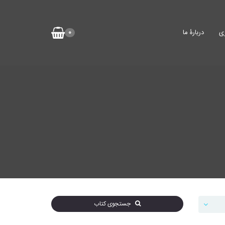
ی
دربارۀ ما
0
جستجوی کتاب