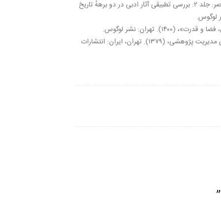
یوتوپیا و دیستوپیا در ایران معاصر: جلد ۲: بررسی تطبیقی آثار ادبی در دو برههُ تاریخ
(۱۴۰۰). تهران: نشر لوگوس.
همکاری در ترجمۀ کتاب راهنمای مدیریت پژوهشی، (۱۳۷۹). تهران، ایران: انتشارات