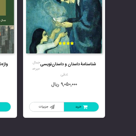
امتیاز
4.00
از 5
جمال
شناسنامۀ داستان و داستان‌نویسی
واژه‌
میرص
ادقی
۹,۰۵۰,۰۰۰
ریال
خرید
جزییات