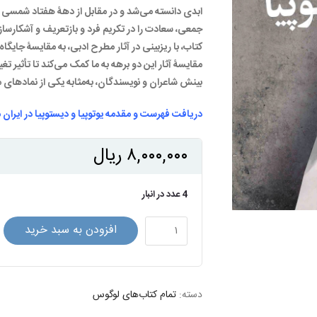
ابدی دانسته می‌شد و در مقابل از دهۀ هفتاد شمسی به 
جمعی، سعادت را در تکریم فرد و بازتعریف و آشکارسا
کتاب، با ریزبینی در آثار مطرح ادبی، به مقایسۀ جایگا
مقایسۀ آثار این دو برهه به ما کمک می‌کند تا تأثیر ت
بینش شاعران و نویسندگان، به‌مثابه یکی از نمادهای
دریافت
فهرست و مقدمه یوتوپیا و دیستوپیا در ایران 
۸,۰۰۰,۰۰۰
ریال
4 عدد در انبار
یوتوپیا
افزودن به سبد خرید
و
دیستوپیا
در
دسته:
ایران
تمام کتاب‌های لوگوس
معاصر