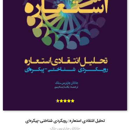
امتیاز
4.60
از 5
تحلیل انتقادی استعاره: رویکردی شناختی-پیکره‌ای
جاناتان چارتریس-بلک