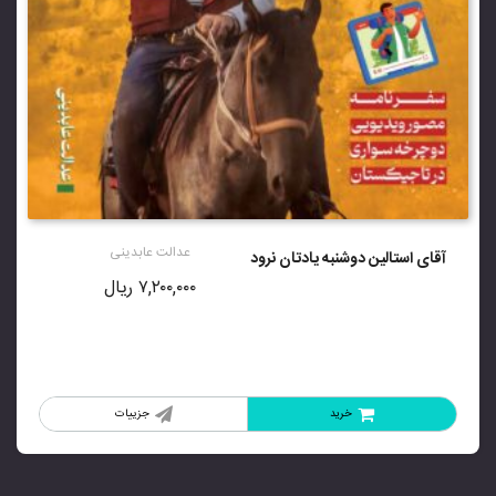
عدالت عابدینی
آقای استالین دوشنبه یادتان نرود
۷,۲۰۰,۰۰۰
ریال
خرید
جزییات