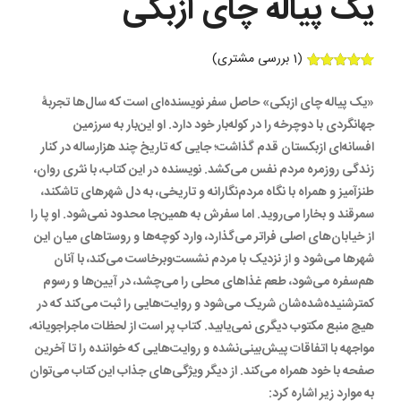
یک پیاله چای ازبکی
(
1
بررسی مشتری)
1
امتیازدهی
5.00
از 5
«یک پیاله چای ازبکی» حاصل سفر نویسنده‌ای است که سال‌ها تجربۀ
در
امتیازدهی
جهانگردی با دوچرخه را در کوله‌بار خود دارد. او این‌بار به سرزمین
مشتری
افسانه‌ای ازبکستان قدم گذاشت؛ جایی که تاریخ چند هزارساله در کنار
زندگی روزمره مردم نفس می‌کشد. نویسنده در این کتاب، با نثری روان،
طنزآمیز و همراه با نگاه مردم‌نگارانه و تاریخی، به دل شهرهای تاشکند،
سمرقند و بخارا می‌روید. اما سفرش به همین‌جا محدود نمی‌شود. او پا را
از خیابان‌های اصلی فراتر می‌گذارد، وارد کوچه‌ها و روستاهای میان این
شهرها می‌شود و از نزدیک با مردم نشست‌وبرخاست می‌کند، با آنان
هم‌سفره می‌شود، طعم غذاهای محلی را می‌چشد، در آیین‌ها و رسوم
کمترشنیده‌شده‌شان شریک می‌شود و روایت‌هایی را ثبت می‌کند که در
هیچ منبع مکتوب دیگری نمی‌یابید. کتاب پر است از لحظات ماجراجویانه،
مواجهه با اتفاقات پیش‌بینی‌نشده و روایت‌هایی که خواننده را تا آخرین
صفحه با خود همراه می‌کند. از دیگر ویژگی‌های جذاب این کتاب می‌توان
به موارد زیر اشاره کرد: