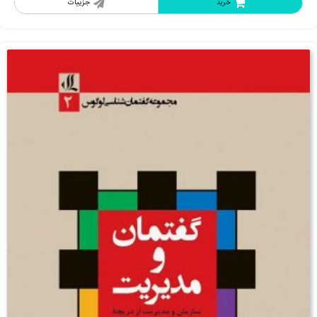
خرید
جزییات