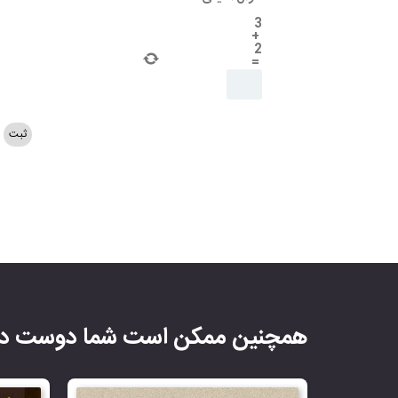
3
+
2
=
همچنین ممکن است شما دوست دا