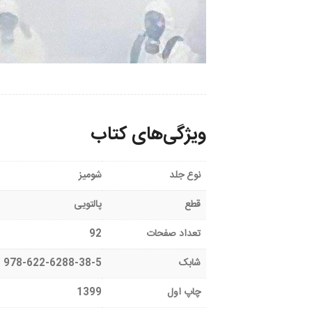
ویژگی‌های کتاب
نوع جلد
شومیز
قطع
پالتویی
تعداد صفحات
92
شابک
978-622-6288-38-5
چاپ اول
1399