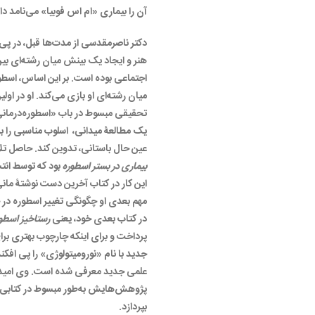
آن را بیماری «ام اس فوبیا» می‌نامد دار
دکتر ناصرمقدسی از مدت‌ها قبل، در پی ب
هنر و ایجاد یک بینش میان رشته‌ای بین
اجتماعی بوده است. بر این اساس، اسط
میان رشته‌ای او بازی می‌کند. او در ا
تحقیقی مبسوط در باب «اسطوره‌درمانی»
یک مطالعۀ میدانی، اسلوب مناسبی را بر
عین حال باستانی، تدوین کند. حاصل 
بیماری در بستر اسطوره
بود که توسط انت
این کار در کتاب آخرین دست نوشتۀ م
مهم بعدی او چگونگی تغییر اسطوره در ج
در کتاب بعدی خود، یعنی
رستاخیز اسطور
پرداخت و برای اینکه چارچوب بهتری برا
جدید با نام «نورومیتولوژی» را پی افکند
علمی جدید معرفی شده است. وی امیدوا
پژوهش‌هایش به‌طور مبسوط در کتابی مج
بپردازد.