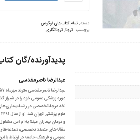
بدنی
و
آخرالزمان
دسته:
کرونایی
تمام کتاب‌های لوگوس
برچسب:
کرونا
,
کرونانگاری
عدد
پدیدآورنده/گان کتاب
عبدالرضا ناصرمقدسی
اخذ درجۀ تخصصی در رشتۀ بیماری­‌های 
عل
و درمان بیماران مبتلا به ام اس مشغول 
مقاله‌های متعدد تخصصی، دغدغه‌های 
عمومی و فرهنگ جامعه در ارتباط با این