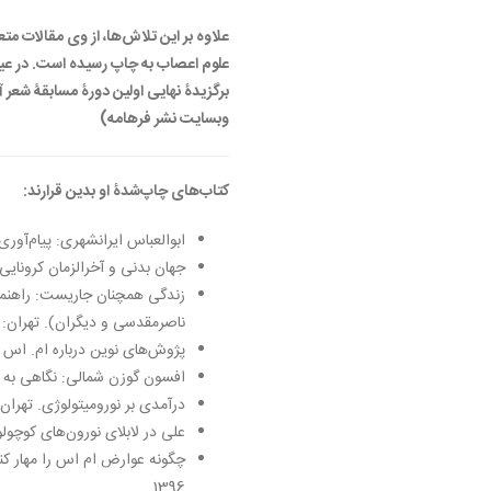
علاوه بر این تلاش‌ها، از وی مقالات مت
علوم اعصاب به چاپ رسیده است. در عین
برگزیدۀ نهایی اولین دورۀ مسابقۀ شعر آوا
وبسایت نشر فرهامه)
کتاب‌های چاپ‌شدۀ او بدین قرارند:
ابوالعباس ایرانشهری: پیام‌آوری ا
جهان بدنی و آخرالزمان کرونایی، ت
زندگی همچنان جاریست: راهنمای
ناصرمقدسی و دیگران). تهران: نشر 
پژوش‌های نوین درباره ام. اس (همر
افسون گوزن شمالی: نگاهی به نقش
درآمدی بر نورومیتولوژی. تهران: نش
علی در لا‌بلای نورون‌های کوچولو. 
چگونه عوارض ام ‌اس را مهار کنی
1396.