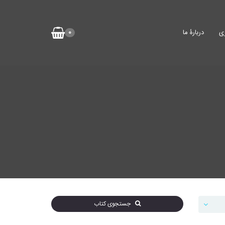
ی
دربارۀ ما
0
جستجوی کتاب