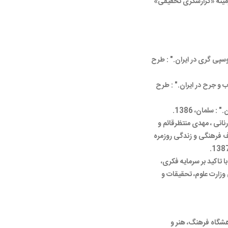
 زمینه «گزارشگری تحقیقی»
وسپی گری در ایران." : طرح
 و جرح در ایران." : طرح
 سلمان، 1386.
انی ، مهدی منتظرقائم و
ف فرهنگی و زندگی روزمره
با تاکید بر سرمایه فکری،
زارت علوم، تحقیقات و
شگاه فرهنگ، هنر و