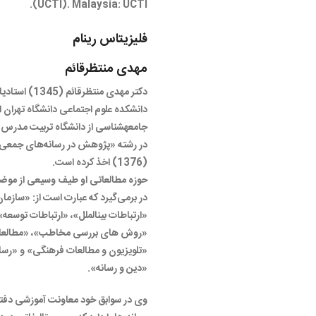
(UCTI). Malaysia: UCTI.
فلیزیتاس رینام
مهدی منتظرقائم
دکتر مهدی منتظر
دانشکده علوم اجتماعی دانشگاه تهران 
جامعه­شناسی از دانشگاه تربیت مدرس 
در رشته «پژوهش در رسانه‌های جمعی» ا
(1376) اخذ کرده است.
حوزه مطالعاتی او طیف وسیعی از موضوع
در برمی‌گیرد که عبارت است از: «سازمان
«ارتباطات بین­الملل»، «ارتباطات توسعه
«روش های بررسی مخاطب»، «مطالعات تل
«تلویزیون و مطالعات فرهنگی» و «رسان
«دین و رسانه».
وی در سوابق خود معاونت آموزشی دفتر 