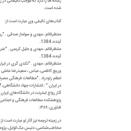
رسانه ها را دارد که موجب تالیفاتی در
شده است.
کتاب‌های تالیفی وی عبارت است از:
منتظرقائم ، مهدی و سولماز صدقی . "ر
آینده، 1384.
منتظرقائم ، مهدی و جلیل کریمی . "ضرب
آینده، 1384.
منتظرقائم ، مهدی . "تکدی گری در ایران." :
وریچ کاظمی، عباس ، سعیدرضا عاملی رن
اعظم راودراد . "مطالعات فرهنگی مصر
در ایران." : انتشارات جهاد دانشگاهی، 1387.
آثار رواج اینترنت در دانشگاه‌های ایران 
پژوهشکده مطالعات فرهنگی و اجتاعی و
فناوری، ۱۳۸۹.
در زمینه ترجمه نیز آثار او عبارت است از:
مخاطب‌شناسی، دنیس مک‌کوایل، پژوه