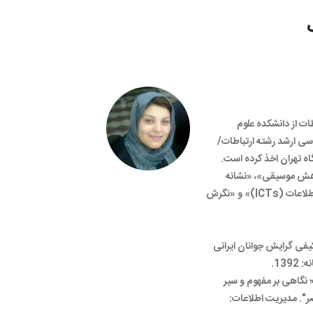
ات از دانشکده علوم
سی ارشد رشته ارتباطات/
گاه تهران اخذ کرده است.
وهش موسیقی»، «نشانه
شناسی»، «تکنولوژی های ارتباطات و اطلاعات (ICTs)» و «نگرش
یفی گرایش جوانان ایرانی
13.
 نگاهی بر مفهوم و سیر
ر". مدیریت اطلاعات: