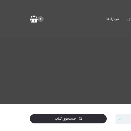
ی
دربارۀ ما
0
جستجوی کتاب