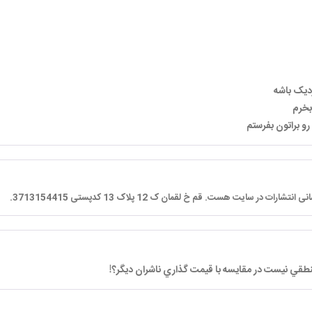
زدیک باشه
بخرم
رو براتون بفرستم
ات در سایت هست. قم خ لقمان ک 12 پلاک 13 کدپستی 3713154415.