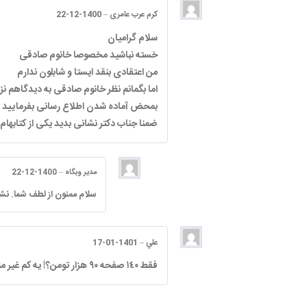
کرم عرب عامری
–
1400-12-22
سلام گرامیان
خسته نباشید مخصوصا خانوم صادقی
من اعتقادی بنقد ایستا و شابلون ندارم
اما بگمانم نظر خانوم صادقی به دیدگاهم ن
بمحض آماده شدن اطلاع رسانی بفرمایید 
ضمنا جناب دکتر نشانی بدید یکی از کتابهام 
مدیر وبگاه
–
1400-12-22
سلام ممنون از لطف شما. نشانی انتشار
علي
–
1401-01-17
فقط ١٤٠ صفحه ٩٠ هزار تومن؟! يه كم غير منطقي نيست در مقايسه با قيمت گذاري ناشران ديگر؟!