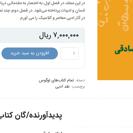
در این مجلد، در فصل اول، به اختصار به مقدماتی د
انسان و ادبیات پرداخته می‌شود. در فصل دوم، چند نم
در آثار ادبی معاصر و کلاسیک را مى آورم…
۷,۰۰۰,۰۰۰
ریال
نقد
افزودن به سبد خرید
ادبی
با
رویکرد
دسته:
شناختی
تمام کتاب‌های لوگوس
برچسب:
نقد ادبی
1
عدد
پدیدآورنده/گان کتاب