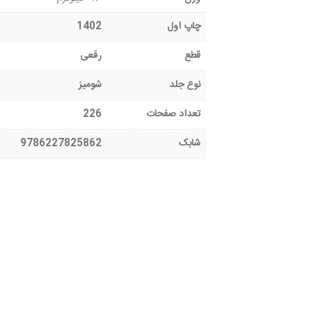
چاپ اول
1402
قطع
رقعی
نوع جلد
شومیز
تعداد صفحات
226
شابک
9786227825862