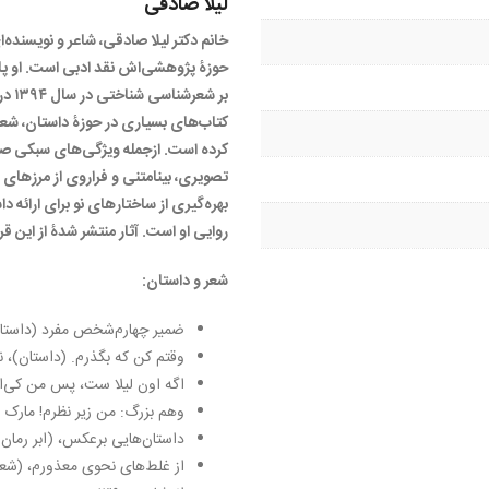
لیلا صادقی
خانم دکتر لیلا صادقی، شاعر و نویسنده‌
حوزۀ پژوهشی‌اش نقد ادبی است. او پایان
بر شع
کتاب‌های بسیاری در حوزۀ داستان، شعر 
کرده است. ازجمله ویژگی‌های سبکی صاد
تصویری، بینامتنی و فراروی از مرزهای ژ
بهره‌گیری از ساختارهای نو برای ارائه دا
روایی او است. آثار منتشر شدۀ از این قرا
شعر و داستان:
ضمیر چهارم‌شخص مفرد (داستان). 
وقتم کن که بگذرم. (داستان)، نشر ن
اگه اون لیلا ست، پس من کی‌ام؟! 
وهم بزرگ: من زیر نظرم! مارک است
داستان‌هایی برعکس، (ابر رمان)، نش