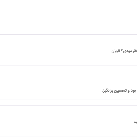
ظر میدی؟ قربان
د و تحسین برانگیز.
د