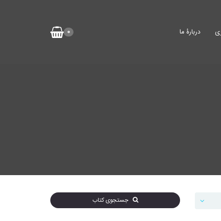
ی
دربارۀ ما
0
جستجوی کتاب