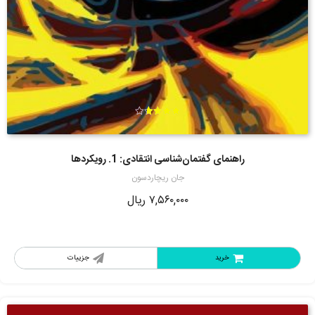
امتیاز
3.67
از 5
راهنمای گفتمان‌شناسی انتقادی: 1. رویکردها
جان ریچاردسون
۷,۵۶۰,۰۰۰
ریال
خرید
جزییات