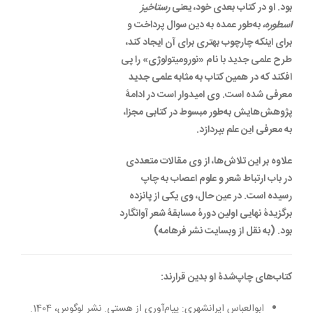
بود. او در کتاب بعدی خود، یعنی
رستاخیز
اسطوره،
به‌طور عمده به دین سوال پرداخت و
برای اینکه چارچوب بهتری برای آن ایجاد کند،
طرح علمی جدید با نام «نورومیتولوژی» را پی
افکند که در همین کتاب به مثابه علمی جدید
معرفی شده است. وی امیدوار است در ادامۀ
پژوهش‌هایش به‌طور مبسوط در کتابی مجزا،
به معرفی این علم بپردازد.
علاوه بر این تلاش‌ها، از وی مقالات متعددی
در باب ارتباط شعر و علوم اعصاب به چاپ
رسیده است. در عین حال، وی یکی از پانزده
برگزیدۀ نهایی اولین دورۀ مسابقۀ شعر آوانگارد
بود. (به نقل از وبسایت نشر فرهامه)
کتاب‌های چاپ‌شدۀ او بدین قرارند:
ابوالعباس ایرانشهری: پیام‌آوری از هستی. نشر لوگوس، 1404.