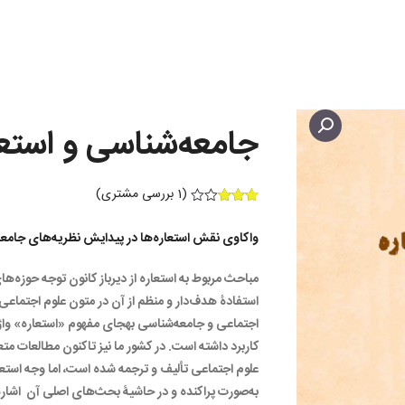
جامعه‌شناسی و استعا
(
1
بررسی مشتری)
1
امتیازده
ی
3.00
واکاوی نقش استعاره‌ها در پیدایش نظریه‌های جامع
از 5 در
امتیازده
ی
مباحث مربوط به استعاره از دیرباز کانون توجه حوزه‌ها
مشتری
استفادۀ هدف‌دار و منظم از آن در متون علوم اجتماعی،
اجتماعی و جامعه‌­شناسی به­جای مفهوم «استعاره» واژ
کاربرد داشته است. در کشور ما نیز تاکنون مطالعات
علوم اجتماعی تألیف و ترجمه شده است، اما وجه استعار
به‌صورت پراکنده و در حاشیۀ بحث­‌های اصلی آن اشار