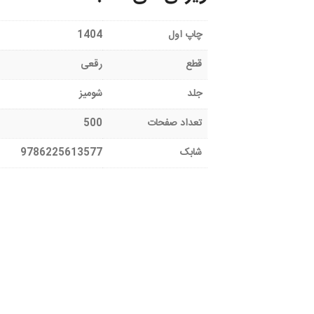
چاپ اول
1404
قطع
رقعی
جلد
شومیز
تعداد صفحات
500
شابک
9786225613577