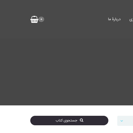
ی
دربارۀ ما
0
جستجوی کتاب