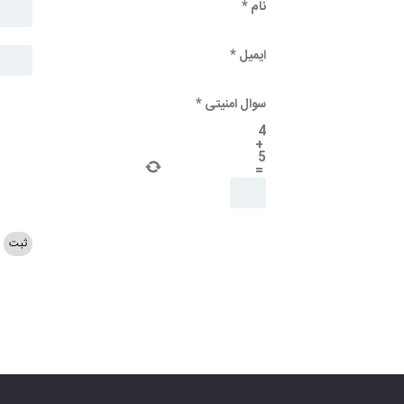
نام
*
ایمیل
*
سوال امنیتی
*
4
+
5
=