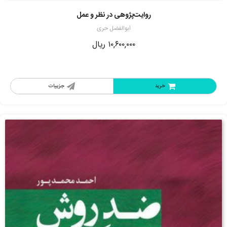
ز
1.
روایت‌پژوهی در نظر و عمل
00
از
5
ابوالفضل حری
۱۰,۶۰۰,۰۰۰
ریال
خرید
جزییات