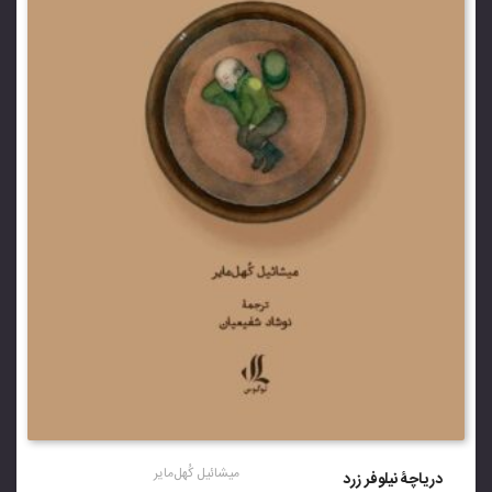
میشائیل کُهل‌مایر
دریاچۀ نیلوفر زرد