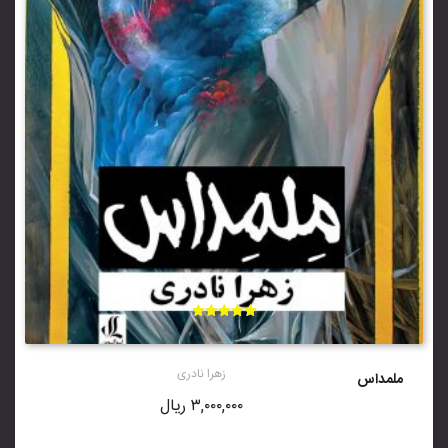
امتیاز
4.88
از 5
زهرا نادری
ملمداس
۳,۰۰۰,۰۰۰
ریال