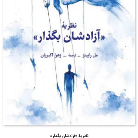
نظریۀ «آزادشان بگذار»