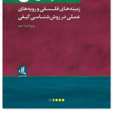
امتیاز
3.57
از 5