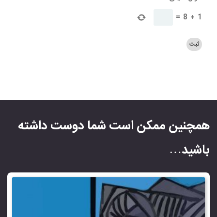
=
8
+
1
همچنین ممکن است شما دوست داشته
باشید…