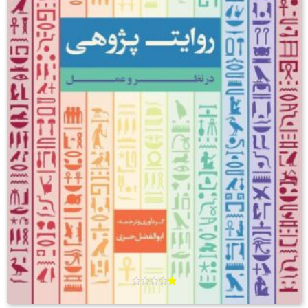
ام
تیا