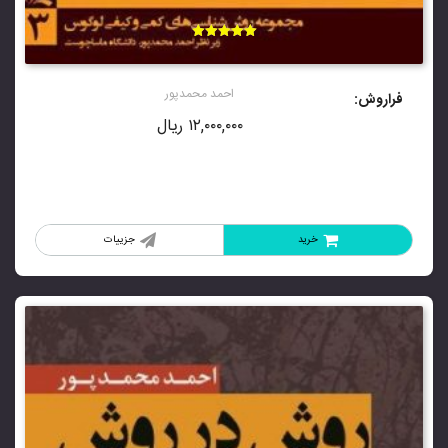
امتیاز
5.00
از 5
احمد محمدپور
فراروش:
۱۲,۰۰۰,۰۰۰
ریال
خرید
جزییات