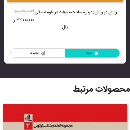
4.33
از 5
احمد محمدپور
روش در روش: دربارۀ ساخت معرفت در علوم انسانی
۳۲,۰۰۰,۰۰۰
ر
یال
خرید
جزییات
محصولات مرتبط