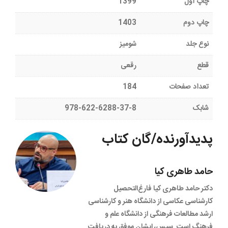
چاپ اول
1399
چاپ دوم
1403
نوع جلد
شومیز
قطع
رقعی
تعداد صفحات
184
شابک
978-622-6288-37-8
پدیدآورنده/گان کتاب
حامد طاهری کیا
دکتر حامد طاهری کیا فارغ‌التحصیل
کارشناسی عکاسی از دانشگاه هنر و کارشناسی
ارشد مطالعات فرهنگی از دانشگاه علم و
فرهنگ است. سپس، ایشان موفق به دریافت