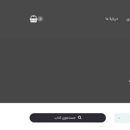
ی
دربارۀ ما
0
جستجوی کتاب