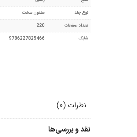
قطع
رقعی
نوع جلد
سلفون سخت
تعداد صفحات
220
شابک
9786227825466
نظرات (0)
نقد و بررسی‌ها