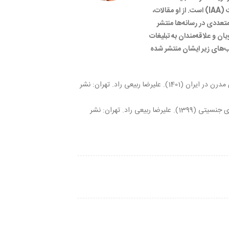
محیطی و عضو انجمن بین‌المللی تبلیغات (IAA) است. از او مقالات،
عددی در رسانه‌ها منتشر
 و علاقه‌مندان به تبلیغات
اب‌های زیر ایشان منتشر شده
تاریخچه تحلیلی تبلیغات تجاری مدرن در ایران (1401). علیرضا ربیعی راد. تهران: نشر
تبلیغات در فضای باز و تفاوت‌های جنسیتی (1399). علیرضا ربیعی راد. تهران: نشر