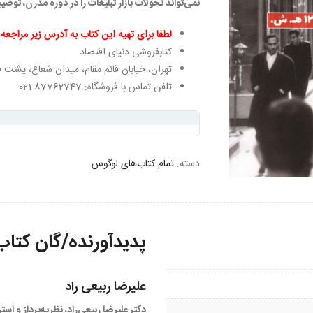
نمی‌تواند تحولات بازار تبلیغات را در دوره مدرن، توض
لطفا برای تهیه این کتاب به آدرس زیر مراجعه 
کتابفروشی دنیای اقتصاد
تهران، خیابان قائم مقام، میدان شعاع، پشت فر
تلفن تماس با فروشگاه: 87762747-021
دسته:
تمام کتاب‌های لوگوس
پدیدآورنده/گان کتاب
علیرضا ربیعی راد
دکتر علیرضا ربیعی‌راد، نظریه‌پرداز و اس