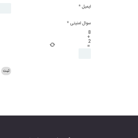
ایمیل
*
سوال امنیتی
*
8
+
2
=