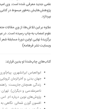
علمی جدید معرفی شده است. وی امیدوا
پژوهش‌هایش به‌طور مبسوط در کتابی مج
بپردازد.
علاوه بر این تلاش‌ها، از وی مقالات مت
علوم اعصاب به چاپ رسیده است. در عین
برگزیدۀ نهایی اولین دورۀ مسابقۀ شعر آوا
وبسایت نشر فرهامه)
کتاب‌های چاپ‌شدۀ او بدین قرارند:
ابوالعباس ایرانشهری: پیام‌آوری ا
جهان بدنی و آخرالزمان کرونایی، ت
زندگی همچنان جاریست: راهنمای
ناصرمقدسی و دیگران). تهران: نشر 
پژوش‌های نوین درباره ام. اس (همر
افسون گوزن شمالی: نگاهی به نقش