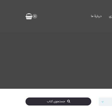
ی
دربارۀ ما
0
جستجوی کتاب