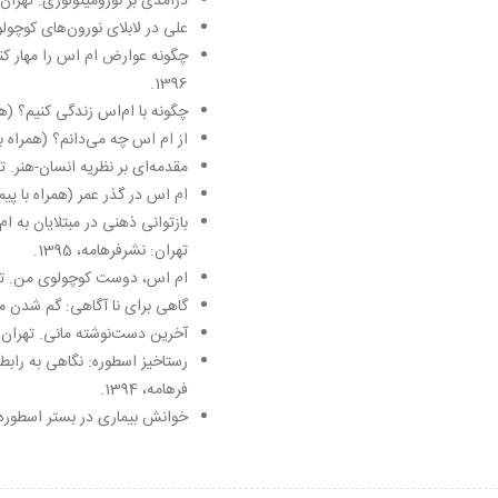
درآمدی بر نورومیتولوژی. تهران: نش
علی در لا‌بلای نورون‌های کوچولو. 
چگونه عوارض ام ‌اس را مهار کنی
1396.
چگونه با ام‌اس زندگی کنیم؟ (همرا
از ام ‌اس چه می‌دانم؟ (همراه با پ
مقدمه‌ای بر نظریه انسان-هنر. تهرا
ام‌ اس در گذر عمر (همراه با پیمان
تهران: نشرفرهامه، 1395.
ام اس، دوست کوچولوی‌ من. تهران
گاهی برای نا آگاهی: گم شدن مغز 
آخرین دست‌نوشته مانی. تهران: نشر
رستاخیز اسطوره: نگاهی به رابط
فرهامه، 1394.
خوانش بیماری در بستر اسطوره. تهر