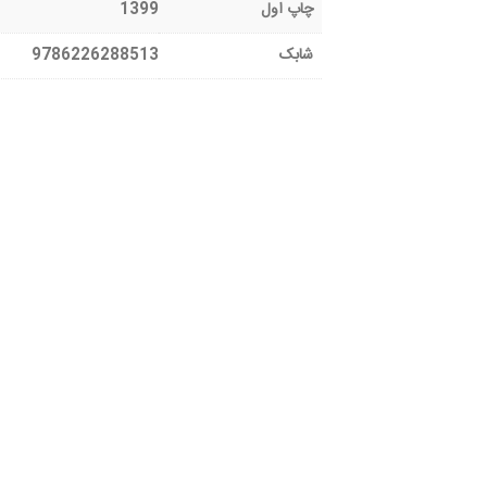
چاپ اول
1399
شابک
9786226288513