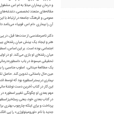
و درمان بیماران مبتلا به ام اس مشغول 
مقاله‌های متعدد تخصصی، دغدغه‌های 
عمومی و فرهنگ جامعه در ارتباط با این
آن را بیماری «ام اس فوبیا» می‌نامد دار
دکتر ناصرمقدسی از مدت‌ها قبل، در پی ب
هنر و ایجاد یک بینش میان رشته‌ای بین
اجتماعی بوده است. بر این اساس، اسط
میان رشته‌ای او بازی می‌کند. او در ا
تحقیقی مبسوط در باب «اسطوره‌درمانی»
یک مطالعۀ میدانی، اسلوب مناسبی را بر
عین حال باستانی، تدوین کند. حاصل 
بیماری در بستر اسطوره
بود که توسط انت
این کار در کتاب آخرین دست نوشتۀ م
مهم بعدی او چگونگی تغییر اسطوره در ج
در کتاب بعدی خود، یعنی
رستاخیز اسطور
پرداخت و برای اینکه چارچوب بهتری برا
جدید با نام «نورومیتولوژی» را پی افکند