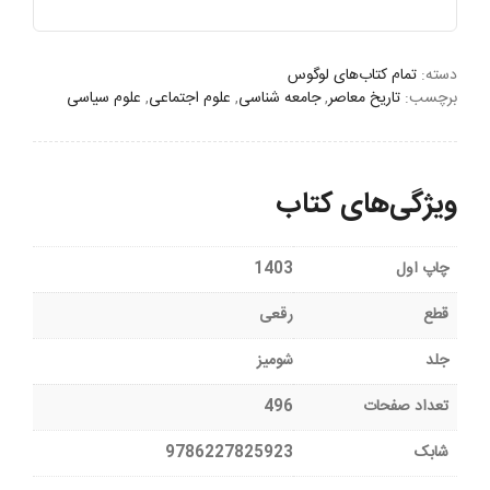
ايران
معاصر
-۱
دسته:
تمام کتاب‌های لوگوس
برچسب:
تاریخ معاصر
,
جامعه شناسی
,
علوم اجتماعی
,
علوم سیاسی
عدد
ویژگی‌های کتاب
چاپ اول
1403
قطع
رقعی
جلد
شومیز
تعداد صفحات
496
شابک
9786227825923