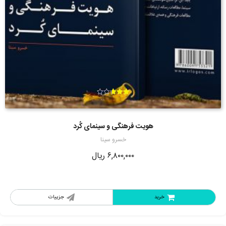
امتیاز
2.67
از 5
هویت فرهنگی و سینمای کُرد
خسرو سینا
۶,۸۰۰,۰۰۰
ریال
خرید
جزییات