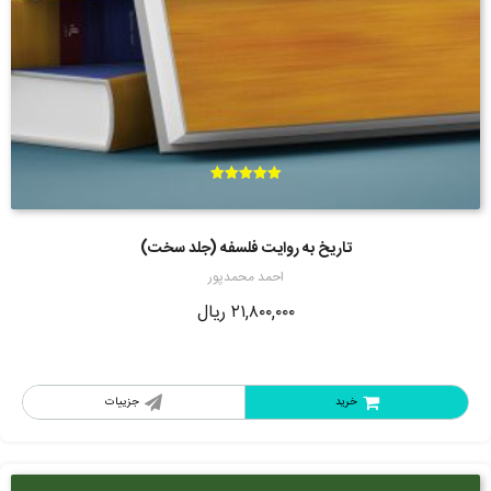
امتیاز
5.00
از 5
تاریخ به روایت فلسفه (جلد سخت)
احمد محمدپور
۲۱,۸۰۰,۰۰۰
ریال
خرید
جزییات