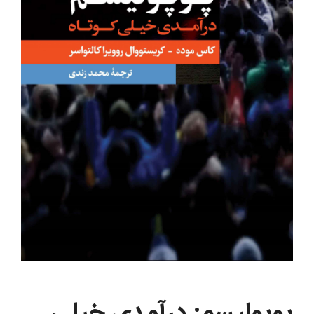
پوپولیسم: درآمدی خیلی