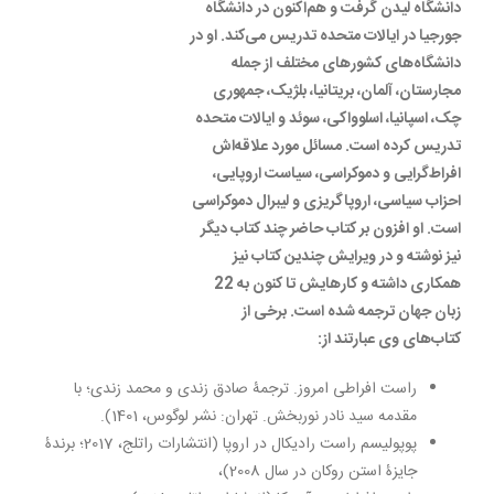
دانشگاه لیدن گرفت و هم‌اکنون در دانشگاه
جورجیا در ایالات متحده تدریس می‌کند. او در
دانشگاه‌های کشورهای مختلف از جمله
مجارستان، آلمان، بریتانیا، بلژیک، جمهوری
چک، اسپانیا، اسلوواکی، سوئد و ایالات متحده
تدریس کرده است. مسائل مورد علاقه‌اش
افراط‌گرایی و دموکراسی، سیاست اروپایی،
احزاب سیاسی، اروپاگریزی و لیبرال دموکراسی
است. او افزون بر کتاب حاضر چند کتاب دیگر
نیز نوشته و در ویرایش چندین کتاب نیز
همکاری داشته و کارهایش تا کنون به 22
زبان جهان ترجمه شده است. برخی از
کتاب‌های وی عبارتند از:
راست افراطی امروز. ترجمۀ صادق زندی و محمد زندی؛ با
مقدمه سید نادر نوربخش. تهران: نشر لوگوس، 1401).
پوپولیسم راست رادیکال در اروپا (انتشارات راتلج، 2017؛ برندۀ
جایزۀ استن روکان در سال 2008)،