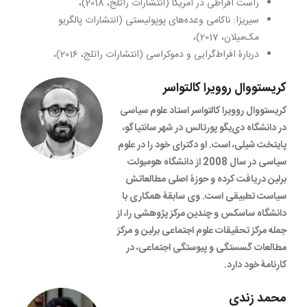
راست افراطی در آمریکا (انتشارات راتلج، 2018)،
سیریزا: ناکامی وعده‌های پوپولیستی (انتشارات پالگریو
مک‌میلان، 2017)،
دربارۀ افراط‌گرایی و دموکراسی (انتشارات راتلج، 2016)،
کریستووال روویرا کالتواسر
کریستووال روویرا کالتواسر استاد علوم سیاسی
در دانشگاه دی‌یگو پورتالس در شهر سانتیاگو،
پایتخت شیلی، است. او دکترای خود را در علوم
سیاسی در سال 2008 از دانشگاه هومبولت
برلین دریافت کرده و حوزۀ اصلی مطالعاتش
سیاست تطبیقی است. وی سابقۀ همکاری با
دانشگاه ساسکس و چندین مرکز پژوهشی را، از
جمله مرکز تحقیقات علوم اجتماعی برلین و مرکز
مطالعات گسستگی و پیوستگی اجتماعی، در
کارنامۀ خود دارد.
محمد زندی