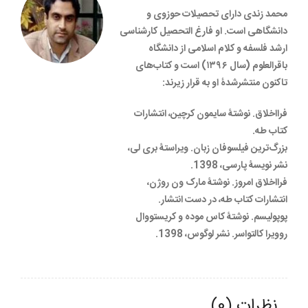
محمد زندی دارای تحصیلات حوزوی و
دانشگاهی است. او فارغ التحصیل کارشناسی
ارشد فلسفه و‌ کلام اسلامی از دانشگاه
باقرالعلوم (سال ۱۳۹۶) است و کتاب‌های
تاکنون منتشرشدۀ او به قرار زیرند:
فرااخلاق. نوشتۀ سایمون کرچین، انتشارات
کتاب طه.
بزرگ‌ترین فیلسوفان زبان. ویراستۀ بری لی،
نشر نویسۀ پارسی، 1398.
فرااخلاق امروز. نوشتۀ مارک ون روژن،
انتشارات کتاب طه، در دست انتشار.
پوپولیسم. نوشتۀ کاس موده و کریستووال
روویرا کالتواسر. نشر لوگوس، 1398.
نظرات (0)