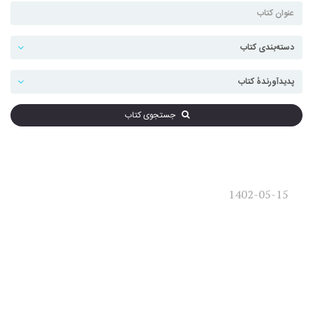
جستجوی کتاب
1402-05-15
گفت‌وگو با مؤلف کتاب «نظریه
مقاومت در مشروطه ایرانی» به
مناسبت سالروز صدور فرمان
مشروطیت؛