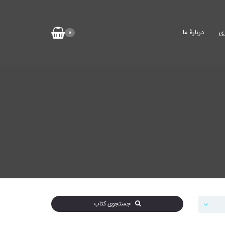
ی
دربارۀ ما
0
جستجوی کتاب