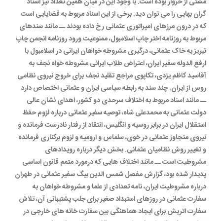
مشتی از خروار بوده است. با وجود این در میان همین تعداد نیز اسناد
گران بهایی را می توان دید. برخی از این اسناد مربوط به قضایایی است
که در درون مرزهای امپراتوری عثمانی رخ داده بودند ــ مانند سندهای
مربوط به روزنامه اختر چاپ اسلامبول، ممنوعیت ورود روزنامه انجمن چاپ
تبریز به خاک عثمانی، درگیری مشروطه خواهان ایرانی در اسلامبول با
ارفع الدوله سفیر ایران، اعتراض طلاب ایرانی مشروطه خواه نجف به
آقاسید کاظم یزدی، تکاپوی مراجع تقلید نجف برای خروج نیروی نظامی
روس از ایران. چند سند به رابطه سیاسی ایران و عثمانی اختصاص دارد
ــ مانند اسناد مربوط به اختلاف سرحدی دو کشور، اهدای نشان عالی
دولت عثمانی به محمدعلی شاه، توصیه سفیر عثمانی درباره لزوم حفظ
استقلال ایران در برابر روسیه و انگلیس، انتقاد از رفتار نادرست فرمانده و
نیروی متجاوز عثمانی در خوی، سلماس و ارومیه و لزوم برکناری فرمانده
و تغییر روش نظامیان عثمانی. بخش دیگر درباره رویدادهای
مشروطیت است ــ مانند اختلاف هایی که درمورد متمم قانون اساسی
پدیدار شده بود، گزارش مفصل شمس الدین بیگ سفیر عثمانی در طهران
درباره مشروطیت ایران، نامه تعدادی از علما و مشروطه خواهان به
سفارت عثمانی در روزهای استبداد صغیر برای جلب پشتیبانی آن، تلاش
سفارت اتریش برای ایجاد هماهنگی بین سفارت خانه های خارجی در