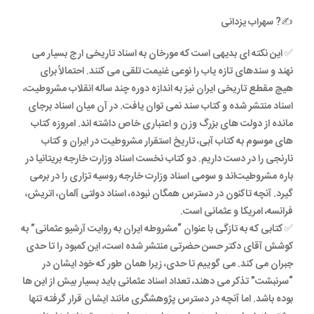
✍? سهراب یزدانی
✅ این نکته ای بدیهی است که مورخان به اسناد تاریخی ارج بسیار می
نهند و سندهای تازه یاب را نوعی غنیمت تلقی می کنند. احتمالاً برای
هیچ مقطع تاریخی ایران نیز به اندازه دوره چند ساله انقلاب مشروطیت،
اسناد منتشر شده و کتاب سند نمی توان یافت. در آن میان اسناد برجای
مانده از دولت های بزرگ وزن و اعتباری خاص داشته اند. امروزه کتاب
های موسوم به کتاب آبی، تاریخ استقرار مشروطیت در ایران و کتاب
نارنجی را در دست داریم. دو کتاب نخست اسناد وزارت خارجه بریتانیا در
باره مشروطیت‌اند و سومی اسناد وزارت خارجه روسیه تزاری را در برمی
گیرد. آنچه تاکنون در دسترس همگان نبوده، اسناد دولتی آلمان، اتریش،
فرانسه، امریکا و عثمانی است.
✅ کتابی که به تازگی با عنوان “مشروطه ایران به روایت آرشیو عثمانی” به
کوشش آقای دکتر حسن حضرتی منتشر شده است، این کمبود را تا حدی
جبران می کند. می گوییم تا حدی، زیرا همان طور که خود ایشان در
“سرنبشت” تذکر می دهند، تعداد اسناد عثمانی باید بسیار بیش از این ها
بوده باشد. اما آنچه در دسترس پژوهشگری مانند ایشان قرار گرفته تنها