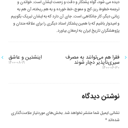
دیده می شود، گواه پشتکار و دقت و زحمت ایشان است. خواندن و
ترجمه خطوط ریز، کج و معوج، خط خورده و به هم ریخته، آن هم به
زبانی دیگر، کار جانکاهی است. جای آن دارد که به ایشان تبریک بگوییم
و امیدوار باشیم که با همین پشتکار اسناد دیگری را برای علاقه مندان و
پژوهشگران تاریخ ایران به ارمغان بیاورد.
راهبری
فقرا هم می‌توانند به مصرف
اینشتین و عاشق
نوشته
سیری‌ناپذیر دچار شوند
1400-08-19
نوشته
بعدی:
1400-06-30
نوشته
قبلی:
نوشتن دیدگاه
نشانی ایمیل شما منتشر نخواهد شد.
بخش‌های موردنیاز علامت‌گذاری
شده‌اند
*