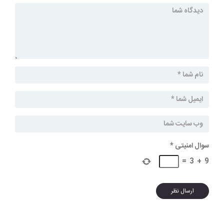
سوال امنیتی
*
=
3
+
9