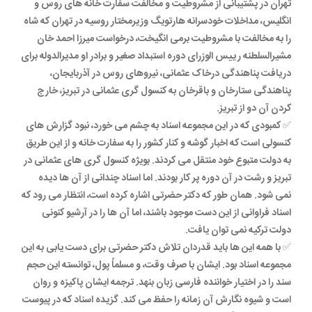
تهران در پشتیبانی از مشروطیت و مخالفت سفارت خانه های روس و
انگلیس، مداخلات خودسرانه هارتویگ وزیرمختار روسیه در تهران که شاه
را به مخالفت با مشروطیت برمی انگیخت، درخواست میرزا احمد خان
مشیرالسلطنه رییس الوزرای دوره استبداد صغیر و برادر او مدیرالدوله برای
دریافت پناهندگی درخاک عثمانی، نیروهای روس در آذربایجان،
پناهندگی ستارخان و باقرخان به کنسول گری عثمانی در تبریز، خارج
کردن آن دو از تبریز.
✅ کمبودی که در این مجموعه اسناد به چشم می خورد، نبود گزارش های
کنسولی است که اخبار گوشه و کنار کشور را به سفارت خانه و از این طریق
به دولت متبوع خود منتقل می کردند. بویژه کنسول گری های عثمانی در
تبریز و رشت در آن دوره پر کار بودند. اما اسناد چندانی از آن ها دیده
نمی شود. همان طور که دکتر حضرتی اشاره کرده است، انتظار می رود که
اسناد فراوانی از این دست موجود باشند، اما آن ها را در آرشیو کنونی
دولت ترکیه نمی توان یافت.
✅ با همه این ها باید قدردان تلاش دکتر حضرتی برای دست یابی به این
مجموعه اسناد بود. ایشان با صرف وقت، و مسلماً پول، توانسته این حجم
سند را در اختیار خواننده فارسی زبان بنهد. ترجمه ایشان پاکیزه و روان
است و شیوه نگارش آن زمانه را حفظ می کند. گزیده اسناد که در پیوست