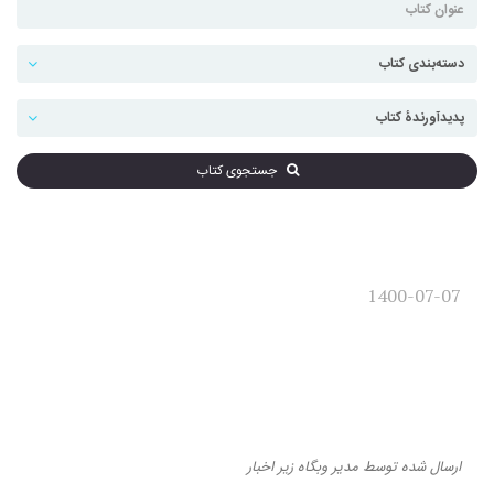
جستجوی کتاب
1400-07-07
دکتر سهراب یزدانی درباره
«مشروطۀ ایران به روایت آرشیو
عثمانی» می‌گوید
ارسال شده
توسط
مدیر وبگاه
زیر
اخبار