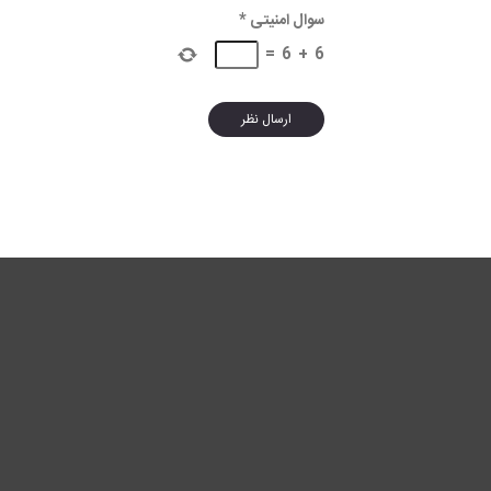
سوال امنیتی
*
=
6
+
6