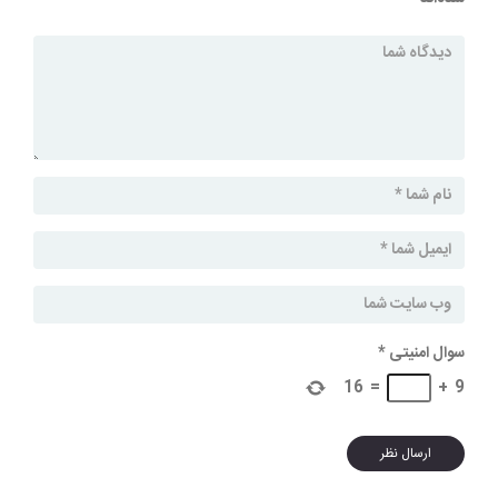
سوال امنیتی
*
16
=
+
9