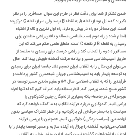
اقتصادی و سیاسی انقلاب در یک اثر بگویید.
ضمن تشکر از شما برای دقت نظر در طرح این سوال. مسافری را در نظر
بگیرید که مایل بود از نقطه A به نقطه B برسد ولی سر از نقطه C درآورده
است. این مسافر دو راه در پیش‌رو دارد: راه اول نفرین و ناله از اشتباه
انجام شده و راه دوم آسیب‌شناسی مساله و یافتن راهی مطمئن برای
رسیدن به نقطه B از نقطه C است. منطق علمی حکم می‌کند که این
مسافر راه دوم را انتخاب کند و راهی درست برای رسیدن به مقصد از
طریق آسیب‌شناسی مسیر و برنامه حرکت گذشته خویش پیدا کند. حال
می‌توان این مثال را به انقلاب ایران تعمیم داد. جامعه ایران برای رسیدن
به توسعه پایدار باید به آسیب‌شناسی جریان شبه‌مدرن کشور پرداخت و
فرآیندی را که به انقلاب اسلامی سال ۵۷ و عقیم ماندن مسیر توسعه در
کشور منتج شده، بررسی کند. ناخرسندانه باید اعتراف کنیم که نه تنها افراد
غیرحرفه‌ای در جامعه؛ بلکه بسیاری از نخبگان چنین کندوکاوی را
برنمی‌تابند. کندوکاوی درباره فرآیند انقلاب به ما کمک خواهد کرد که
سیاست را به بستر حرفه‌ای آن بازگردانیم و از خطر اشتراک سیاسی بدون
نهادمندی (سیاست‌زدگی) جلوگیری کنیم. همچنین با بررسی فرآیند
انقلاب می‌توانیم گذشته را چراغ راه آینده سازیم و مسیر توسعه پایدار را با
اجتناب از اشتباهات گذشته تبیین کنیم. از این رو نمی‌توان به انقلاب