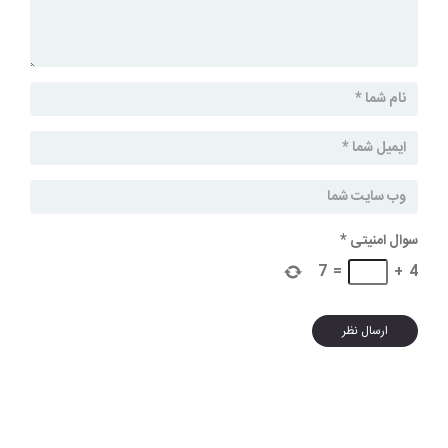
سوال امنیتی
*
7
=
+
4