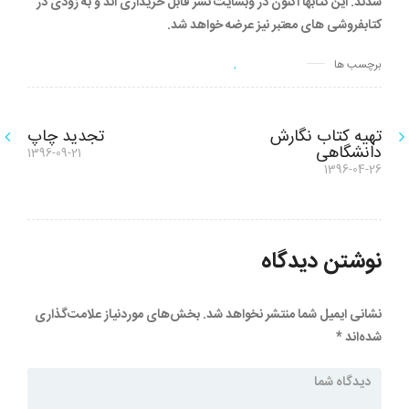
شدند. این کتابها اکنون در وبسایت نشر قابل خریداری اند و به زودی در
کتابفروشی های معتبر نیز عرضه خواهد شد.
برچسب ها
حسن حضرتی
,
خسرو سینا
راهبری
تهیه کتاب نگارش
تجدید چاپ
نوشته
دانشگاهی
1396-09-21
نوشته
بعدی:
1396-04-26
نوشته
قبلی:
نوشتن دیدگاه
نشانی ایمیل شما منتشر نخواهد شد.
بخش‌های موردنیاز علامت‌گذاری
شده‌اند
*