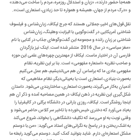
همه‌جا حضور دارند»، «زبان و استدلال روزمره، مردم را ساخت می‌دهند»
و «درک مردم از جهان، همیشه و همواره تا حد زیادی، استعاری است».
نقل‌قول‌های اخیر، جملاتی هستند که جرج لیکاف، زبان‌شناس و فیلسوف
شناختی آمریکایی در گفت‌و‌گویی با الیزابت وهلینگ، زبان‌شناس
شناختی بر زبان رانده و مجموعه این گفت‌و‌گوهای جذاب در کتابی با نام
«مغز سیاسی» در سال 2016 منتشر شده است. اینک نیز بازگردان
فارسی آن در اختیار ماست. لیکاف از مهمترین چهره‌های علمی این حوزه
و صاحب نظریه «استعاره مفهومی» است. بنا بر این نظریه، نظام
مفهومی عادی ما که براساس آن هم می‌اندیشیم، هم عمل می‌کنیم
به‌صورت بنیادی، استعاری است یا به‌بیانی‌دیگر، نظام مفاهیمی که
آدمیان به‌کار می‌گیرند، به‌صورت استعاری، ساختاربندی می‌شود. داستان
شکل‌گیری این نظریه در ذهن لیکاف در همین مصاحبه آمده و ذکر آن هم
اینجا روشنگر است. لیکاف، روزی بارانی در دانشگاه برکلی در کالیفرنیا را
به‌یاد می‌آورد که دختری خیس‌خورده با تاخیر سر کلاس حاضر می‌شود و
وقتی نوبت به او می‌رسد که تکلیف دانشگاهی را بخواند، شروع می‌کند
به اشک‌ریختن و در پاسخ به نگرانی‌های استاد می‌گوید: «من با دوستم
مشکل استعاره‌ای دارم. شاید بتوانید کمک کنید. دوستم می‌گوید رابطه ما