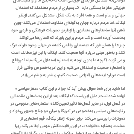
درحالی‌که استدلال فرآیندی فیزیکی است که به بدن ما و واقعیت‌های
فیزیکی مغز ما بستگی دارد. 3ـ بسیاری از مردم معتقدند که استدلال،
جهانی و عام است و همه افراد به یک شکل استدلال می‌کنند. ازنظر
لیکاف، اما مردم درباره جهان به‌گونه‌ای متفاوت استدلال می‌کنند؛ چون
ذهن آنها ساختارهای متمایزی را ازطریق تجربیات فرهنگی و فردی خود
به‌دست آورده است و 4ـ مردم بر این باورند که انسان‌ها می‌توانند
چیزها را همان‌طور که «به‌معنای واقعی کلمه» در جهان وجود دارند، درک
کنند و به‌طور عینی درباره آنها صحبت کنند. لیکاف با این نیز مخالف است
و می‌گوید، اگرچه ما بدون توجه به استعاره استدلال می‌کنیم اما درواقع
با استعاره صحبت و استدلال می‌کنیم و این امر به‌خصوص وقتی قرار
است درباره ایده‌های انتزاعی صحبت کنیم، بیشتر به چشم می‌آید.
اما شاید برای شما سوال پیش آید که چرا نام این کتاب «مغز سیاسی»
نهاده شده است. دلیل این است که لیکاف بعد از این بحث‌های مقدماتی
در فصل اول، در سایر فصل‌ها تاثیر تعیین‌کننده استعاره‌های مفهومی در
رقابت‌های سیاسی به‌خصوص در آمریکا و میان دو جناح جمهوری‌خواه و
دموکرات را بررسی می‌کند. برای نمونه ازنظر لیکاف، فهم استعاری از
«ملت» به‌مثابه «خانواده»، در این رقابت نقش مهمی ایفا می‌کند زیرا
براساس این استعاره، نوع تعامل حاکمان با شهروندان، برگرفته از الگوهای