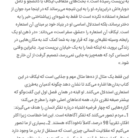
به بن‌بست رسیده است.» بحث‌های متعاقب لیکاف با دانشجو و تأمل
دوباره‌اش دراین‌باره، او را به این نتیجه می‌رساند که در اینجا مرد جوان از
استعاره استفاده نکرده است تا فقط به شیوه‌ای زیباشناختی خبر را به
دختر برساند، بلکه استدلال اساسی او در بنیاد خود بر مبنای آن استعاره
است. لیکاف آن استعاره را «عشق، سفر است» می‌داند: «در ذهن او یک
رابطه، وسیله نقلیه‌ای بود که قرار بود به شما کمک کند به مکان‌هایی در
زندگی بروید، نه اینکه شما را به یک خیابان بن‌بست ببرد. بنابراین وقتی
احساس کرد که همه‌چیز به جایی نمی‌رسد، تصمیم گرفت از آن خارج
شود.»
این فقط یک مثال از ده‌ها مثال مهم و جذابی است که لیکاف در این
کتاب بدان‌ها اشاره می‌کند تا نشان دهد چگونه آدمیان به‌طرزی
استعاری استدلال می‌کنند. او البته در همان فصل اول این گفت‌وگو که
بیشتر صبغه نظری دارد، همه ادعاهای اصلی خود را مطرح می‌کند؛
گزاره‌هایی که چهار فرضیه اشتباه درباره تفکر انسان را هدف می‌گیرند:
1ـ مردم تصور می‌کنند که تفکر آگاهانه است. این اما خطاست زیرا اکثر
افکار، تقریباً 98 درصد، کاملاً ناخودآگاه هستند. 2ـ بسیاری از ما تصور
می‌کنیم که عقلانیت انسانی چیزی است که مستقل از بدن ما وجود دارد