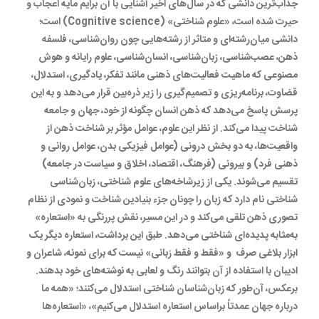
جذاب‌ترین دانشی که در سال‌های اخیر آشنایی با آن برایم مایه اعجاب و
حیرت شده است، «علوم شناختی» (Cognitive science) است؛
دانشی میان‌رشته‌ای و متاثر از رشته‌هایی چون روان‌شناسی، فلسفه
ذهن، عصب‌شناسی، زبان‌شناسی، انسان‌شناسی، علوم رایانه و هوش
مصنوعی که ماهیت فعالیت‌های ذهنی مانند تفکر، یادگیری، استدلال،
قضاوت، برنامه‌ریزی و تصمیم‌گیری را زیر ذره‌بین قرار می‌دهد و به این
پرسش پاسخ می‌دهد که ذهن انسان چگونه از خود، جهان و جامعه
شناخت پیدا می‌کند. از نظر این علوم، عوامل مؤثر بر شناخت ذهن از
واقعیت‌ها، به دو بخش درونی (عوامل فیزیکی بدن، عوامل روانی و
ذهنی فرد) و بیرونی (فرهنگ، اقتصاد، اخلاق و سیاست در جامعه)
تقسیم می‌شوند. یکی از زیرشاخه‌های علوم شناختی، زبان‌شناسی
شناختی نام دارد که زبان را چونان جزء بنیادین شناخت و نمودی از نظام
تصوری ذهن تلقی می‌کند و در این مسیر، نقش پررنگی به «استعاره‌»
به‌مثابه پدیده‌ای شناختی می‌دهد. طبق این برداشت، استعاره دیگر یک
ابزار بلاغی صرف و «فقط و فقط زبانی» نیست که برای نمونه، شاعران و
ادیبان با استفاده از آن بتوانند رنگ و لعابی به نوشته‌های خود بدهند.
برعکس، آن‌طور که زبان‌شناسان شناختی استدلال می‌کنند؛ «همه ما
درباره جهان عمدتاً براساس استعاره استدلال می‌کنیم»، «استعاره‌ها