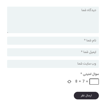
سوال امنیتی
*
8
=
7
+