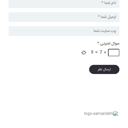
سوال امنیتی
*
9
=
7
+