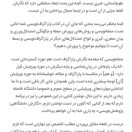
علوم‌انسانی، خبری نیست. البته این بحث ابعاد مختلفی دارد که نگارش
فقط جزئی از آن است و در اینجا مجال پرداختن به آن نیست.
البته به‌نظر می‌رسد بحثی که جای آن در کتاب پاراگراف‌نویسی شما خالی
است، جمله‌نویسی و روش‌های پرورش جمله و چگونگی استدلال‌ورزی و
بیان صغری، کبری و انواع استدلال‌های دیگر در پاراگراف‌نویسی و بسط
آن است تا بتوانیم موضوع را پرورش دهیم؟!
جمله‌نویسی که مقدمه نگارش پاراگراف است هم حوزه گسترده‌ای است
-که یک پایه‌اش در زبان‌شناسی و پایه دیگرش در حوزه ویرایش قرار
دارد- [و هم] در مقایسه با پاراگراف و مقاله، خوشبختانه به حوزه ویرایش
[آن] توجه بیشتری شده است، ولی همچنان جای کار باقی است و تا جا
انداختن مهارت‌های ویرایشی در سطح عموم و خصوصا دانشگاه فاصله
زیادی داریم. با این حال، نوشتن کتابی در این خصوص را نیز در برنامه
دارم که بعد از کتابی که اکنون در دست نوشتن دارم، «نگارش دانشگاهی:
پژوهش‌نویسی» به یاری خدا به آن خواهم پرداخت.
درست در نقطه مقابل پروردن مطلب، تلخیص نیز مهارتی است که لازم
است دانش‌آموزان و دانشجویان بیاموزند. آیا این امر را هم جزء مشکلات