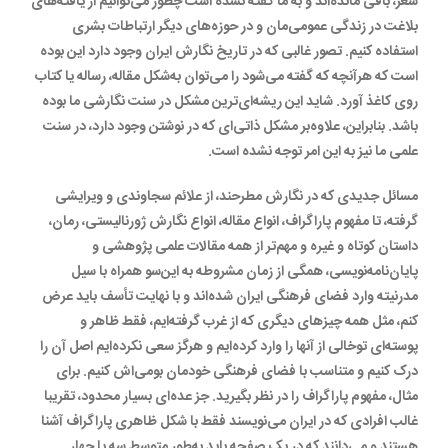
شعر، باقی مانده‌اند و به ما گفته نشده است چطور می‌توانیم از یافته‌های
بلاغت در زندگی عمومی‌مان و در حوزه‌های دیگر ارتباطات بشری
استفاده کنیم. تصور غالبی که در تاریخ نگارش ایران وجود دارد این بوده
است که هرآنچه که گفته می‌شود را می‌توان به‌شکل مقاله، رساله یا کتاب
روی کاغذ آورد. شاید این ریشه‌ای‌ترین مشکل در سنت نگارشی ما بوده
باشد. بنابراین، علاوه‌بر مشکل ذاتی‌ای که در نوشتن وجود دارد، در سنت
علمی ما نیز به این امر توجه نشده است.
مسائل جدیدی که در نگارش مطرحند، از علائم سجاوندی و ویرایشی
گرفته، تا مفهوم پاراگراف، انواع مقاله، انواع نگارش ژورنالیستی، رمان،
داستان کوتاه و غیره و مهم‌تر از همه مقالات علمی پژوهشی و
پایان‌نامه‌نویسی، همگی از زمان مشروطه به این‌سو همراه با سیل
مدرنیته وارد فضای فرهنگی ایران شده‌اند و با نهایت تأسف باید عرض
کنم، مثل همه چیزهای دیگری که از غرب گرفته‌ایم، فقط ظاهر و
پوسته‌ای توخالی از آنها را وارد کرده‌ایم و هرگز سعی نکرده‌ایم اصل آن را
درک کنیم و متناسب با فضای فرهنگی خودمان بومی‌اش کنیم. برای
مثال، مفهوم پاراگراف را در نظر بگیرید. جز عده‌ای بسیار محدود، تقریبا
غالب افرادی که در ایران می‌نویسند فقط با شکل ظاهری پاراگراف آشنا
هستند و می‌دانند که در یک صفحه باید به‌طور متوسط سه یا چهار