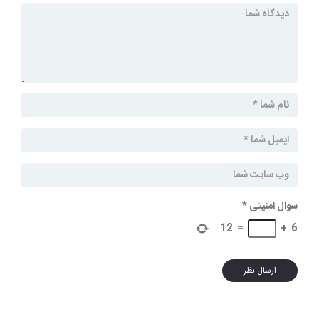
سوال امنیتی
*
12
=
+
6