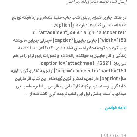
ارسال شده
توسط
مدیر وبگاه
زیر
اخبار
در هفته جاری همزمان پنج کتاب چاپ جدید منتشر و وارد شبکه توزیع
شده است. این کتاب‌ها عبارتند از [caption
id="attachment_4460" align="aligncenter"
width="150"] چارلی چاپلین[/caption] «چارلی چاپلین»، نوشته
پیتر اکروید و ترجمه دکتر احسان شاه قاسمی که نگاهی متفاوت به
زندگی و آثار چاپلین به خواننده ارائه داده و تصورات رایج از او را در هم
می‌ریزد. [caption id="attachment_4252"
align="aligncenter" width="150"] از تجربه تفکر و گزین گویه
ها[/caption] «از تجربه تفکر و گزین‌گویه‌ها». این کتاب اثر مارتین
هایدگر و ترجمه مترجم کهنه کار آلمانی به فارسی و شاعر معاصر، علی
عبدالهی، است. بخش اول این کتاب ترجمه اثری ناشناخته از...
ادامه خواندن ←
1399-05-14