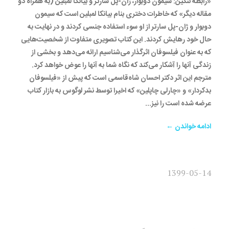
«رابطه ننگین: سیمون دوبوار، ژان-پل سارتر و بیانکا لمبلین (به همراه دو
مقاله دیگر» که خاطرات دختری بنام بیانکا لمبلین است که سیمون
دوبوار و ژان-پل سارتر از او سوء استفاده جنسی کردند و در نهایت به
حال خود رهایش کردند. این کتاب تصویری متفاوت از شخصیت‌هایی
که به عنوان فیلسوفان اثرگذار می‌شناسیم ارائه می‌دهد و بخشی از
زندگی آنها را آشکار می‌کند که نگاه شما به آنها را عوض خواهد کرد.
مترجم این اثر دکتر احسان شاه‌قاسمی است که پیش از «فیلسوفان
بدکردار» و «چارلی چاپلین» که اخیرا توسط نشر لوگوس به بازار کتاب
عرضه شده است را نیز...
ادامه خواندن ←
1399-05-14
چاپ و توزیع پنج کتاب جدید در
نشر لوگوس در هفته جاری