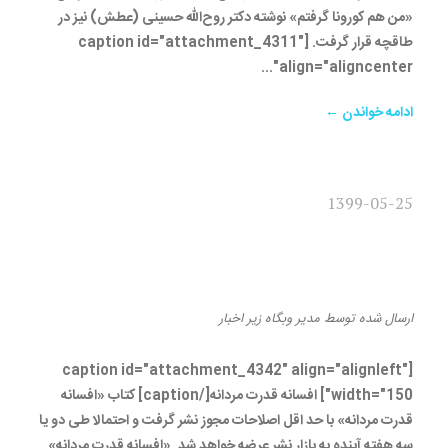
«من هم کورونا گرفتم» نوشته دکتر روح‌الله حسینی (عطش) نیز در
طاقچه قرار گرفت. [caption id="attachment_4311"
align="aligncenter"...
ادامه خواندن ←
1399-05-25
«افسانه قدرت مردانه» مجوز
نشر گرفت
ارسال شده
توسط
مدیر وبگاه
زیر
اخبار
[caption id="attachment_4342" align="alignleft"
width="150"] افسانه قدرت مردانه[/caption] کتاب «افسانه
قدرت مردانه» با حد اقل اصلاحات مجوز نشر گرفت و احتمالا طی دو یا
سه هفته آینده به بازار نشر عرضه خواهد شد. «افسانه قدرت مردانه»