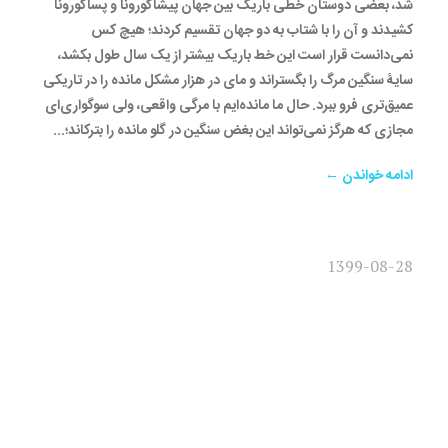
شد، بعضی دوستان خطی باریک بین جهان پیشاکورونا و پساکورونا
کشیدند و آن را با شتاب به دو جهان تقسیم کردند؛ هیچ کس
نمی‌دانست قرار است این خط باریک بیشتر از یک سال طول بکشد،
سایۀ سنگین مرگ را بگستراند و مای در هزار مشکل مانده را در تاریکی
عمیق‌تری فرو ببرد. حال ما مانده‌ایم با مرگی واقعی، ولی سوگواری‌ای
مجازی‌ که هرگز نمی‌تواند این بغض سنگین در گلو مانده را بترکاند؛...
ادامه خواندن ←
1399-08-28
مصاحبه دکتر سلطانی، مدیر
مسئول نشر لوگوس:
آسیب‌شناسی نگارش علمی در
ایران