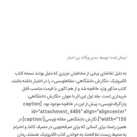
عرضه نسخه الکترونیک «نگارش
دانشگاهی: مقاله‌نویسی» و
«من هم کورونا گرفتم» در
طاقچه
ارسال شده
توسط
مدیر وبگاه
زیر
اخبار
به دلیل تقاضای برخی از مخاطبان عزیزی که مایل بودند نسخه کتاب
الکترونیک «نگارش دانشگاهی: مقاله‌نویسی» را در اختیار داشته باشند،
کتاب مذکور وارد طاقچه شد و از هم اکنون با قیمت مناسب قابل
خریداری است. جلد اول این اثر با عنوان «نگارش دانشگاهی:
پاراگراف‌نویسی» پیش از این در طاقچه موجود بود. [caption
id="attachment_4486" align="aligncenter"
width="150"] نگارش دانشگاهی مقاله نویسی[/caption] در
همین راستا، برای کسانی که برای صرفه‌جویی در مصرف کاغذ و احترام
به محیط زیست علاقه‌مند به خواندن کتاب الکترونیک هستند، رمان