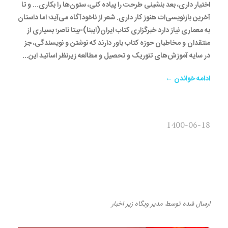
اختیار داری، بعد بنشینی طرحت را پیاده کنی، ستون‌ها‌ را بکاری... و تا
آخرین بازنویسی‌ات هنوز کار داری. شعر از ناخودآگاه می‌آید؛ اما داستان
به معماری نیاز دارد خبرگزاری کتاب ایران(ایبنا)-بیتا ناصر؛ بسیاری از
منتقدان و مخاطبان حوزه کتاب باور دارند که نوشتن و نویسندگی، جز
در سایه آموزش‌های تئوریک و تحصیل و مطالعه زیرنظر اساتید این...
ادامه خواندن ←
1400-06-18
یک نکته مبهم تاریخی که
زرگری‌ها را مرموز می‌کند/ زرگر
عجیب‌ترین روستای ایران است
ارسال شده
توسط
مدیر وبگاه
زیر
اخبار