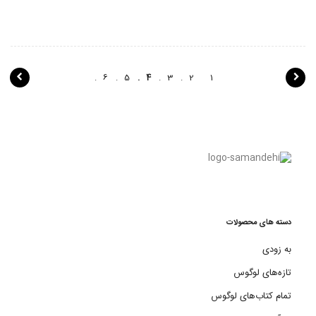
پ
6
5
4
3
2
1
ی
م
ا
ی
ش
ن
دسته های محصولات
و
به زودی
ش
تازه‌های لوگوس
ت
تمام کتاب‌های لوگوس
ه