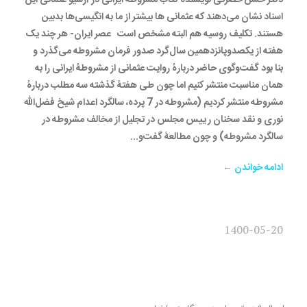
اسناد نشان می‌دهند که عثمانی ها بیشتر از ما به انگیسی‌ها بدبین
هستند. تکلیف روسیه هم البته مشخص است عصر ایران- هر چند یک
هفته از یکصد‌و‌پانزدهمین سال‌گرد صدور فرمان مشروطه می‌گذرد و
بنا بود گفت‌و‌گوی حاضر دربارۀ روایت عثمانی از مشروطۀ ایرانی را به
همان مناسبت منتشر کنیم اما چون طی هفتۀ گذشته سه مطلب دربارۀ
مشروطه منتشر کردیم (مشروطه در 7 پرده، سالگرد اعدام شیخ فضل‌الله
نوری و نقد سخنان رییس مجلس در تجلیل از مخالف مشروطه در
سالگرد مشروطه) و چون مطالعۀ گفت‌و...
ادامه خواندن ←
1400-05-20
گفت‌وگو با نویسندۀ کتاب
کوچک