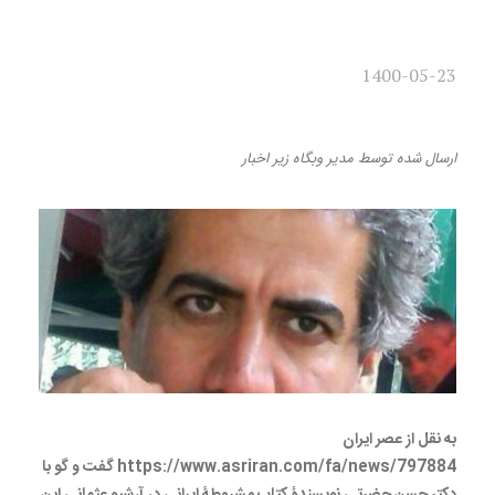
1400-05-23
مشروطۀ ایرانی در آرشیو عثمانی
ارسال شده
توسط
مدیر وبگاه
زیر
اخبار
به نقل از عصر ایران
https://www.asriran.com/fa/news/797884 گفت و گو با
دکتر حسن حضرتی نویسندۀ کتاب مشروطۀ ایرانی در آرشیو عثمانی این