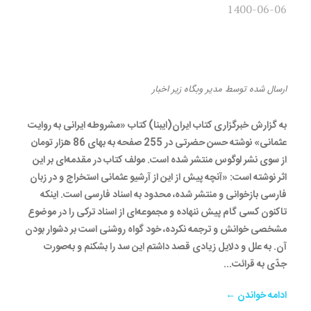
1400-06-06
گزارش ایبنا از «مشروطه ایران به
روایت آرشیو عثمانی»
ارسال شده
توسط
مدیر وبگاه
زیر
اخبار
به گزارش خبرگزاری کتاب ایران(ایبنا) کتاب «مشروطه ایرانی به روایت
عثمانی» نوشته حسن حضرتی در 255 صفحه به بهای 86 هزار تومان
از سوی نشر لوگوس منتشر شده است. مولف کتاب در مقدمه‌ای بر این
اثر نوشته است: «آنچه پیش از این از آرشیو عثمانی استخراج و در زبان
فارسی بازخوانی و منتشر شده، محدود به اسناد فارسی است. اینکه
تاکنون کسی گام پیش ننهاده و مجموعه‏‌ای از اسناد ترکی را در موضوع
مشخصی خوانش و ترجمه نکرده، خود گواه روشنی است بر دشوار بودن
آن. به علل و دلایل زیادی قصد داشتم این سد را بشکنم و به‌صورت
جدّی به قرائت...
ادامه خواندن ←