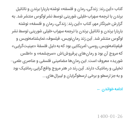
کتاب «آین رند: زندگی، رمان و فلسفه» نوشته باربارا برندن و ناتانیل
برندن با ترجمه سهراب خلیلی شورینی توسط نشر لوگوس منتشر شد. به
گزارش خبرنگار مهر، کتاب «آین رند: زندگی، رمان و فلسفه» نوشته
باربارا برندن و ناتانیل برندن با ترجمه سهراب خلیلی شورینی توسط نشر
لوگوس منتشر شد. آین رَند رمان‌نویس، فیلسوف، نمایشنامه‌نویس و
فیلم‌نامه‌نویس روسی-آمریکایی بود که به دلیل فلسفۀ «عینیت‌گرایی»
که مروج آن بود و رمان‌های پرفروش‌اش «سرچشمه» و «اطلس
شورید» معروف است. این رمان‌ها مضامینی فلسفی و عناصری علمی–
تخیلی و رمانتیک دارند. آین رند در هنر مروج واقع‌گرایی رمانتیک بود
و به جز ارسطو و برخی ارسطوگرایان و لیبرال‌های...
ادامه خواندن ←
1400-01-26
رمان «من هم کورونا گرفتم»