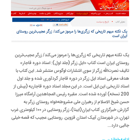
یک نکته مبهم تاریخی که زرگری‌ها را مرموز می‌کند/ زرگر عجیب‌ترین
روستای ایران است کتاب «ایل زرگر (جلد اول): اسناد دوره قاجار»
تالیف نصرت‌الله زرگر از سوی انتشارات لوگوس منتشر شد. این کتاب با
هدف معرفی اسناد ایل زرگر در دوره قاجار گردآوری شده و جلد اول
اسناد تاریخی این ایل است. در این مجلد اسناد دوره قاجاریه (بیش از
200 نسخه) آورده شده است. مقبره رئیس المجاهدین آرامگاه میرزا
حسن شیخ الاسلام از رهبران ملی مشروطه‌خواه روستای زرگر به
گزارش خبرگزاری کتاب ایران(ایبنا)، زرگر روستایی در ۱۰۰ کیلومتری غرب
تهران، در شهرستان آبیک استان قزوین. روستایی عجیب که قصه خیلی
جالبی دارد...
ادامه خواندن ←